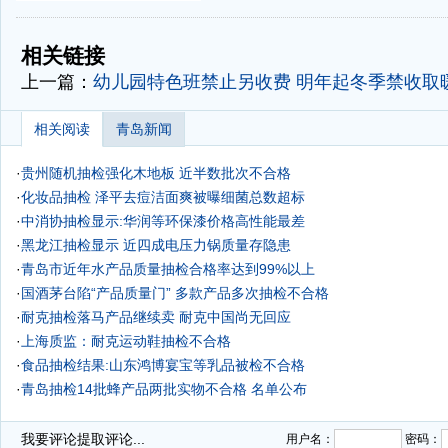
-
-
相关链接
上一篇：
幼儿园特色班禁止另收费 明年起冬季禁收取
相关阅读
青岛新闻
·
贵州随机抽检强化木地板 近半数批次不合格
·
化妆品抽检 泽平去痘洁面爽被曝细菌总数超标
·
中消协抽检显示:华润等环保漆价格高性能最差
·
黑龙江抽检显示 近四成电压力锅质量存隐患
·
青岛市近年水产品质量抽检合格率达到99%以上
·
国酒茅台陷“产品质量门” 多款产品多次抽检不合格
·
耐克抽检落马产品继续卖 耐克中国尚无回应
·
上海质监：耐克运动鞋抽检不合格
·
食品抽检结果:山东鸿博宴宝等乳品被检不合格
·
青岛抽检14批蜂产品两批实物不合格 名单公布
·
我要评论
提取评论...
用户名：
密码：