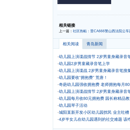
-
-
相关链接
上一篇：
社区热帖：晋CA666警山西法院公车
相关阅读
青岛新闻
·
幼儿园上演谍战情节 2岁男童身藏录音
·
幼儿园2岁男童藏录音笔上学
·
幼儿园上演谍战 2岁男童身藏录音笔搜
·
幼儿园要收“拥抱费” 荒唐！
·
奇葩幼儿园强收拥抱费 老师拥抱每月80
·
幼儿园上演谍战情节:2岁男童身藏录音笔
·
幼儿园每月收80元拥抱费 园长称精品教
·
幼儿园琴子活动
·
城阳某新开发小区幼儿园扰民 业主吐槽
·
4岁半女儿在幼儿园遇到的社交难题 该
·