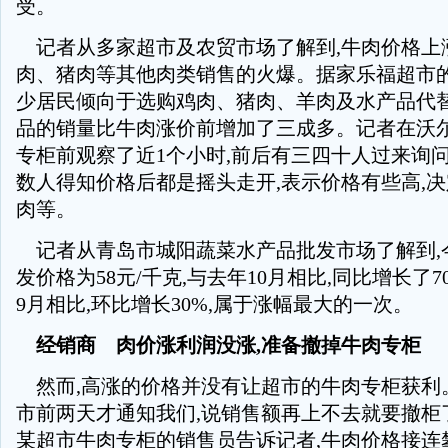
受。
记者从多家超市及农贸市场了解到,牛肉价格上
肉、猪肉等其他肉类销售的火爆。据家乐福超市的
少居民倾向于选购鸡肉、猪肉、羊肉及水产品代替
品的销量比牛肉涨价前增加了三成多。记者在沃
专柜前观察了近1个小时,前后有三四十人过来询问
数人得知价格后都是摇头走开,表示价格有些高,
肉等。
记者从青岛市城阳蔬菜水产品批发市场了解到,今
发价格为58元/千克,与去年10月相比,同比增长了
9月相比,环比增长30%,属于涨幅最大的一次。
经销商 肉价涨利润没涨,准备撤掉牛肉专柜
然而,高涨的价格并没有让超市的牛肉专柜获利。
市前两天才通知我们,说销售额再上不去就要撤柜了
某超市牛肉专柜的销售员告诉记者,牛肉价格接连