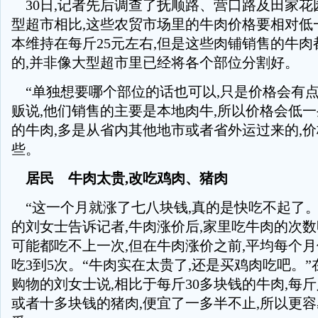
30日,记者先后调查了抚顺路、营口路及田家花
型超市相比,这些农贸市场里的牛肉价格要相对低
本维持在每斤25元左右,但是这些肉铺销售的牛
的,并非像大型超市里已经将各个部位分割好。
“单独想要哪个部位的话也可以,只是价格会有点
贩说,他们销售的主要是本地肉牛,所以价格会低一
的牛肉,多是从省内其他地市或者省外运过来的,
些。
居民 牛肉太贵,改吃鸡肉、猪肉
“这一个月就涨了七八块钱,真的是快吃不起了。
的刘女士告诉记者,牛肉涨价后,家里吃牛肉的次数
可能都吃不上一次,但在牛肉涨价之前,平均每个
吃3到5次。“牛肉实在太贵了,还是买鸡肉吃吧。
购物的刘女士说,相比于每斤30多块钱的牛肉,每
或者十多块钱的猪肉,便宜了一多半不止,所以更