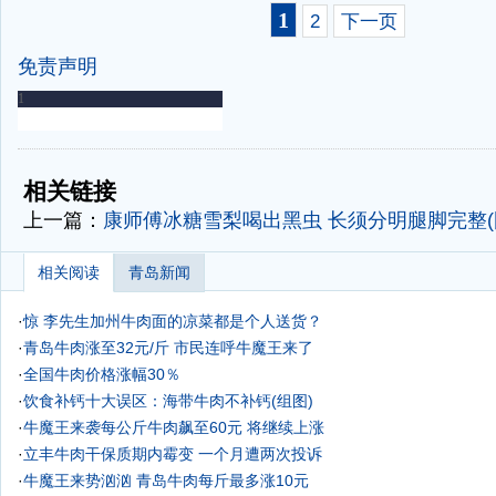
1
2
下一页
免责声明
-
-
相关链接
上一篇：
康师傅冰糖雪梨喝出黑虫 长须分明腿脚完整(
相关阅读
青岛新闻
·
惊 李先生加州牛肉面的凉菜都是个人送货？
·
青岛牛肉涨至32元/斤 市民连呼牛魔王来了
·
全国牛肉价格涨幅30％
·
饮食补钙十大误区：海带牛肉不补钙(组图)
·
牛魔王来袭每公斤牛肉飙至60元 将继续上涨
·
立丰牛肉干保质期内霉变 一个月遭两次投诉
·
牛魔王来势汹汹 青岛牛肉每斤最多涨10元