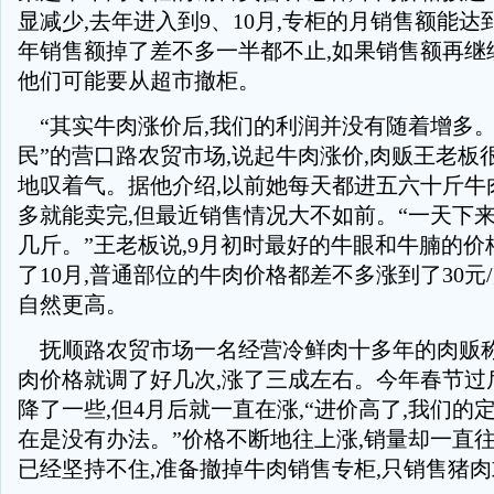
显减少,去年进入到9、10月,专柜的月销售额能达到
年销售额掉了差不多一半都不止,如果销售额再继
他们可能要从超市撤柜。
“其实牛肉涨价后,我们的利润并没有随着增多。
民”的营口路农贸市场,说起牛肉涨价,肉贩王老板
地叹着气。据他介绍,以前她每天都进五六十斤牛
多就能卖完,但最近销售情况大不如前。“一天下
几斤。”王老板说,9月初时最好的牛眼和牛腩的价格
了10月,普通部位的牛肉价格都差不多涨到了30元
自然更高。
抚顺路农贸市场一名经营冷鲜肉十多年的肉贩称
肉价格就调了好几次,涨了三成左右。今年春节过
降了一些,但4月后就一直在涨,“进价高了,我们的
在是没有办法。”价格不断地往上涨,销量却一直往
已经坚持不住,准备撤掉牛肉销售专柜,只销售猪