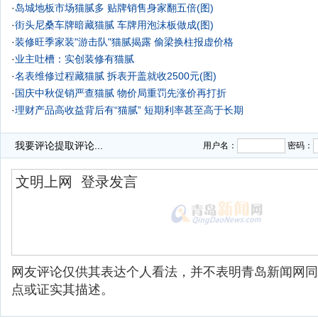
·
岛城地板市场猫腻多 贴牌销售身家翻五倍(图)
·
街头尼桑车牌暗藏猫腻 车牌用泡沫板做成(图)
·
装修旺季家装"游击队"猫腻揭露 偷梁换柱报虚价格
·
业主吐槽：实创装修有猫腻
·
名表维修过程藏猫腻 拆表开盖就收2500元(图)
·
国庆中秋促销严查猫腻 物价局重罚先涨价再打折
·
理财产品高收益背后有“猫腻” 短期利率甚至高于长期
·
我要评论
提取评论...
用户名：
密码：
网友评论仅供其表达个人看法，并不表明青岛新闻网同
点或证实其描述。