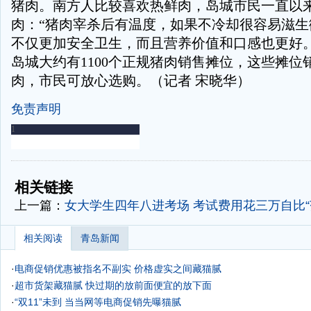
猪肉。南方人比较喜欢热鲜肉，岛城市民一直以
肉：“猪肉宰杀后有温度，如果不冷却很容易滋生
不仅更加安全卫生，而且营养价值和口感也更好。
岛城大约有1100个正规猪肉销售摊位，这些摊位
肉，市民可放心选购。（记者 宋晓华）
免责声明
-
-
相关链接
上一篇：
女大学生四年八进考场 考试费用花三万自比“
相关阅读
青岛新闻
·
电商促销优惠被指名不副实 价格虚实之间藏猫腻
·
超市货架藏猫腻 快过期的放前面便宜的放下面
·
“双11”未到 当当网等电商促销先曝猫腻