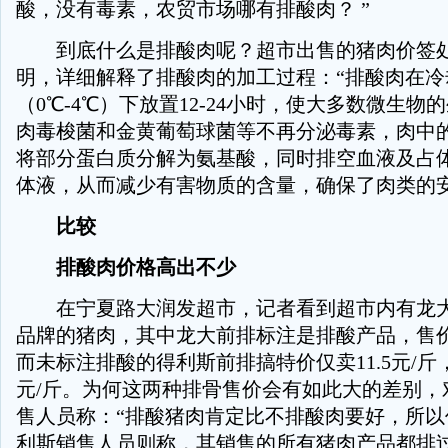
酸，没有毒素，农贸市场哪有排酸肉？ ”
到底什么是排酸肉呢？超市出售的猪肉价签处
明，详细解释了排酸肉的加工过程：“排酸肉在冷
（0℃-4℃）下放置12-24小时，使大多数微生物
肉毒梭菌和金黄葡萄球菌等不再分泌毒素，肉中
将部分蛋白质分解为氨基酸，同时排空血液及占体重
体液，从而减少有害物质的含量，确保了肉类的安
比较
排酸肉价格高出不少
在宁夏路大润发超市，记者看到超市内有龙大
品牌的猪肉，其中龙大前排标注是排酸产品，售价为
而未标注排酸的得利斯前排搞特价仅卖11.5元/斤，
元/斤。为何这两种排骨售价会有如此大的差别，
售人员称：“排酸猪肉肯定比不排酸肉要好，所以
利斯销售人员则称，其销售的所有猪肉产品都排