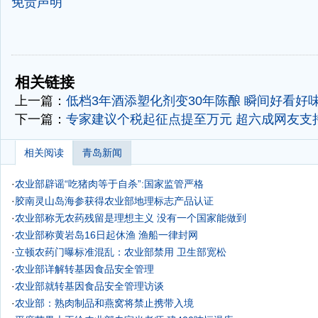
免责声明
-
-
相关链接
上一篇：
低档3年酒添塑化剂变30年陈酿 瞬间好看好
下一篇：
专家建议个税起征点提至万元 超六成网友支持
相关阅读
青岛新闻
·
农业部辟谣“吃猪肉等于自杀”:国家监管严格
·
胶南灵山岛海参获得农业部地理标志产品认证
·
农业部称无农药残留是理想主义 没有一个国家能做到
·
农业部称黄岩岛16日起休渔 渔船一律封网
·
立顿农药门曝标准混乱：农业部禁用 卫生部宽松
·
农业部详解转基因食品安全管理
·
农业部就转基因食品安全管理访谈
·
农业部：熟肉制品和燕窝将禁止携带入境