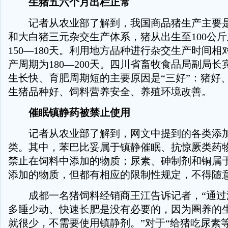
生猪五六个月出栏正常
记者从农业部了解到，我国商品猪生产主要是
和大白猪三元杂交生产体系，猪从出生至100公
150—180天。利用地方品种进行杂交生产时间
产周期为180—200天。四川省畜牧食品局副局
生长快、育肥周期短的主要原因是“三好”：猪好
生猪品种好、饲料营养安全、养殖环境改善。
催眠镇静药被禁止使用
记者从农业部了解到，网文中提到的各类添加
类。其中，苯巴比妥属于镇静催眠、抗惊厥类药
禁止在饲料中添加的物质；尿素、砷制剂和铜属
添加的物质，但都有相应的限制性规定，不得随
成都一名猪饲料经销商王江告诉记者，“通过
多睡少动、快速长肥是没有必要的，因为圈养的
就很少，不需要使用镇静剂。”对于“给猪吃尿素