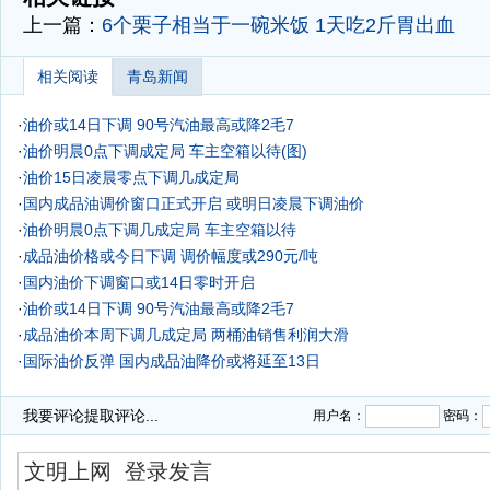
上一篇：
6个栗子相当于一碗米饭 1天吃2斤胃出血
相关阅读
青岛新闻
·
油价或14日下调 90号汽油最高或降2毛7
·
油价明晨0点下调成定局 车主空箱以待(图)
·
油价15日凌晨零点下调几成定局
·
国内成品油调价窗口正式开启 或明日凌晨下调油价
·
油价明晨0点下调几成定局 车主空箱以待
·
成品油价格或今日下调 调价幅度或290元/吨
·
国内油价下调窗口或14日零时开启
·
油价或14日下调 90号汽油最高或降2毛7
·
成品油价本周下调几成定局 两桶油销售利润大滑
·
国际油价反弹 国内成品油降价或将延至13日
·
我要评论
提取评论...
用户名：
密码：