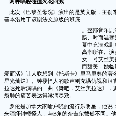
两种唱腔碰撞火花四溅
此次《巴黎圣母院》演出的是英文版，主创
基本沿用了该剧法文原版的班底
。整部音乐剧
肠、时而温馨
幕中充满戏剧
高潮所在。演
女一号艾丝美
而甜美，她临
爱而活》让人联想到《托斯卡》里马里奥的著
星光灿烂》。钟楼怪人的歌声则充满仇视和沮
拉达死后演唱的一曲《舞吧，艾丝美拉达》，
裂肺的痛苦表达得淋漓尽致。
罗伦是加拿大家喻户晓的流行乐明星，他说：
来演绎钟楼怪人，与B角的奈吉尔截然不同。