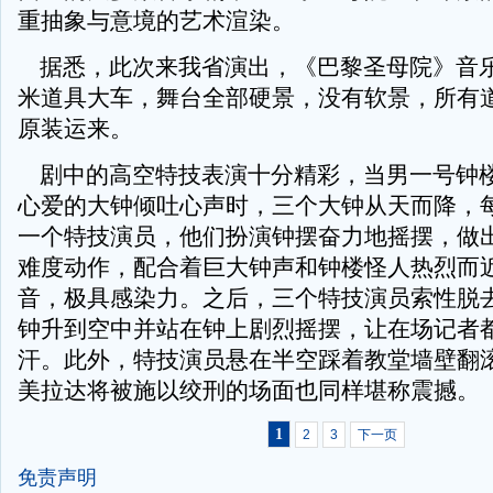
重抽象与意境的艺术渲染。
据悉，此次来我省演出，《巴黎圣母院》音乐
米道具大车，舞台全部硬景，没有软景，所有
原装运来。
剧中的高空特技表演十分精彩，当男一号钟
心爱的大钟倾吐心声时，三个大钟从天而降，
一个特技演员，他们扮演钟摆奋力地摇摆，做
难度动作，配合着巨大钟声和钟楼怪人热烈而
音，极具感染力。之后，三个特技演员索性脱
钟升到空中并站在钟上剧烈摇摆，让在场记者
汗。此外，特技演员悬在半空踩着教堂墙壁翻
美拉达将被施以绞刑的场面也同样堪称震撼。
1
2
3
下一页
免责声明