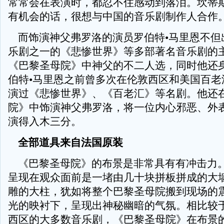
常常会在表演时，都忍不住感动到落泪。坎蒂斯
有机会的话，很想与中国的音乐剧制作人合作
而饰演神父弗罗洛的演员罗伯特•马里恩不但
乐剧之一的《悲惨世界》等多部著名音乐剧的
《巴黎圣母院》中神父的不二人选，同时他还
伯特•马里恩之前曾多次在伦敦西区和美国百老
演过《悲惨世界》、《百老汇》等名剧。他还
院》中饰演神父弗罗洛，将一位内心邪恶、外
演得入木三分。
全部道具来自法国原装
《巴黎圣母院》的布景是非常具有有冲击力
呈现在观众面前是一堵由几十块拼板拼成的大
雕的大柱，犹如将整个巴黎圣母院搬到现场的
光的映衬下，呈现出神秘幽暗的气氛。相比较
西区的大多数音乐剧，《巴黎圣母院》在布景