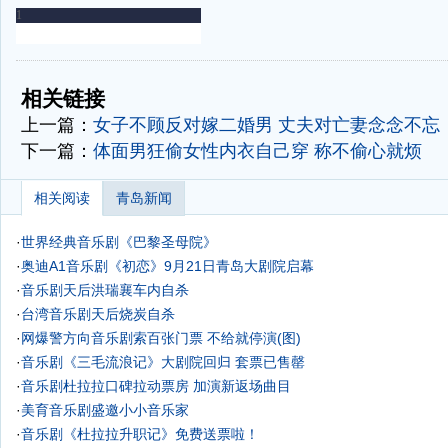
-
-
相关链接
上一篇：
女子不顾反对嫁二婚男 丈夫对亡妻念念不忘
下一篇：
体面男狂偷女性内衣自己穿 称不偷心就烦
相关阅读
青岛新闻
·
世界经典音乐剧《巴黎圣母院》
·
奥迪A1音乐剧《初恋》9月21日青岛大剧院启幕
·
音乐剧天后洪瑞襄车内自杀
·
台湾音乐剧天后烧炭自杀
·
网爆警方向音乐剧索百张门票 不给就停演(图)
·
音乐剧《三毛流浪记》大剧院回归 套票已售罄
·
音乐剧杜拉拉口碑拉动票房 加演新返场曲目
·
美育音乐剧盛邀小小音乐家
·
音乐剧《杜拉拉升职记》免费送票啦！