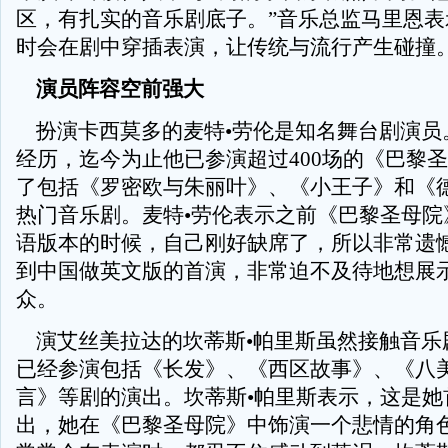
区，有扎实的音乐剧底子。”音乐总监马里恩表
时会在剧中穿插表演，让传统与流行产生碰撞
演员阵容空前强大
扮演卡西莫多的麦特•劳伦是知名舞台剧演员。
经历，迄今为止他已参演超过400场的《巴黎
了包括《罗密欧与朱丽叶》、《小王子》和《
热门音乐剧。麦特•劳伦表示之前《巴黎圣母院
语版本的时候，自己刚好缺席了，所以非常遗
到中国做英文版的首演，非常迫不及待地想展
众。
演艾丝美拉达的坎蒂斯•帕里斯虽然接触音乐
已经参演包括《长发》、《西区故事》、《八
言》等剧的演出。坎蒂斯•帕里斯表示，这是她
出，她在《巴黎圣母院》中饰演一个悲情的角