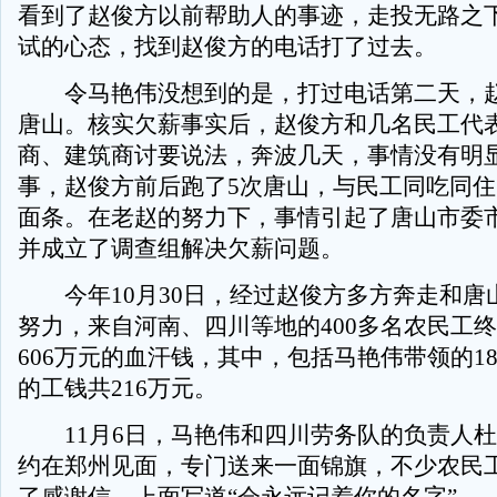
看到了赵俊方以前帮助人的事迹，走投无路之
试的心态，找到赵俊方的电话打了过去。
令马艳伟没想到的是，打过电话第二天，赵
唐山。核实欠薪事实后，赵俊方和几名民工代
商、建筑商讨要说法，奔波几天，事情没有明
事，赵俊方前后跑了5次唐山，与民工同吃同
面条。在老赵的努力下，事情引起了唐山市委
并成立了调查组解决欠薪问题。
今年10月30日，经过赵俊方多方奔走和唐
努力，来自河南、四川等地的400多名农民工
606万元的血汗钱，其中，包括马艳伟带领的1
的工钱共216万元。
11月6日，马艳伟和四川劳务队的负责人杜
约在郑州见面，专门送来一面锦旗，不少农民