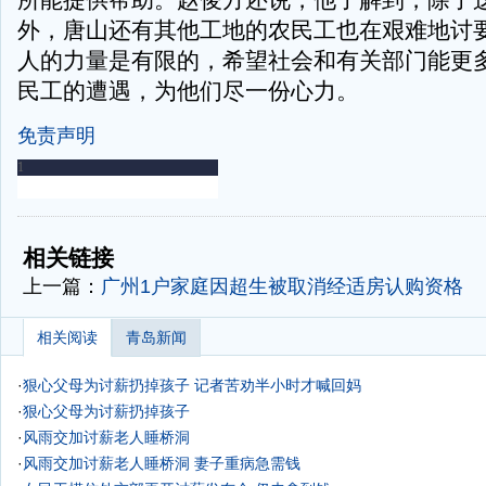
所能提供帮助。赵俊方还说，他了解到，除了
外，唐山还有其他工地的农民工也在艰难地讨
人的力量是有限的，希望社会和有关部门能更
民工的遭遇，为他们尽一份心力。
免责声明
-
-
相关链接
上一篇：
广州1户家庭因超生被取消经适房认购资格
相关阅读
青岛新闻
·
狠心父母为讨薪扔掉孩子 记者苦劝半小时才喊回妈
·
狠心父母为讨薪扔掉孩子
·
风雨交加讨薪老人睡桥洞
·
风雨交加讨薪老人睡桥洞 妻子重病急需钱