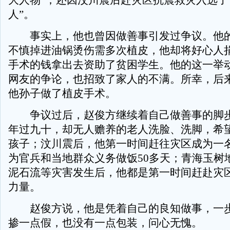
大人物”；还因汶川震后赴灾区抗震救灾入选了
人”。
事实上，他也曾因做善事引发过争议。他的
不慎掉进油锅烫伤需多次植皮，他却将好心人
手术的钱拿出去资助了贫困学生。他的这一举
网友的争论，也招致了家人的不满。所幸，后
他孙子做了植皮手术。
争议过后，赵俊方继续着自己做善事的脚步
年过九十，却无人赡养的老人洗脸、洗脚，希
孩子；汶川震后，他第一时间赶往灾区成为一
为官兵和当地群众义务做饭50多天；青海玉树
泥石流等灾害发生后，他都是第一时间赶赴灾
力量。
赵俊方说，他是凭着自己的良知做事，一步
掺一点假，也没有一点包装，问心无愧。