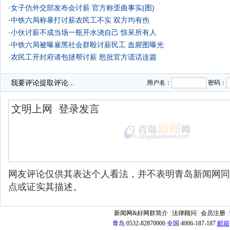
·
女子仿外交部发布会讨薪 官方称歪曲事实(图)
·
中铁六局称暴打讨薪农民工不实 双方均有伤
·
小伙讨薪不成当场一瓶开水浇自己 惊呆所有人
·
中铁六局被曝雇黑社会群殴讨薪民工 血腥图曝光
·
农民工开封府请包拯帮讨薪 怒批官方谎话连篇
·
我要评论
提取评论...
用户名：
密码：
网友评论仅供其表达个人看法，并不表明青岛新闻网同
点或证实其描述。