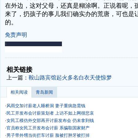
在外边，这对父母，还真是糊涂啊。正说着呢，
来了，扔孩子的事儿我们确实办的荒唐，可也是
的。
免责声明
-
-
相关链接
上一篇：
鞍山路宾馆起火多名白衣天使惊梦
相关阅读
青岛新闻
·
风雨交加讨薪老人睡桥洞 妻子重病急需钱
·
民工开发布会讨薪策划者 上访不如上网很悲哀
·
女民工模仿外交部再开讨薪发布会 仍未拿到钱
·
官员称女民工开发布会讨薪 系骗取国家财产
·
男子带外甥当街拦车讨薪 脸被打肿牙被打掉