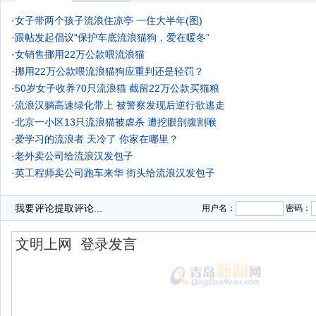
·
女子带两个孩子流浪住凉亭 一住大半年(图)
·
跟帖发起倡议“保护车底流浪猫狗，爱在暖冬”
·
女销售挪用22万公款喂流浪猫
·
挪用22万公款喂流浪猫狗应重判还是轻罚？
·
50岁女子收养70只流浪猫 截留22万公款买猫粮
·
流浪汉躺高速绿化带上 被警察发现后逆行欲逃走
·
北京一小区13只流浪猫被虐杀 遭挖眼剖腹割喉
·
爱学习的流浪者 天冷了 你家在哪里？
·
老外卖公司给流浪汉发包子
·
英工程师卖公司跑车来华 街头给流浪汉发包子
·
我要评论
提取评论...
用户名：
密码：