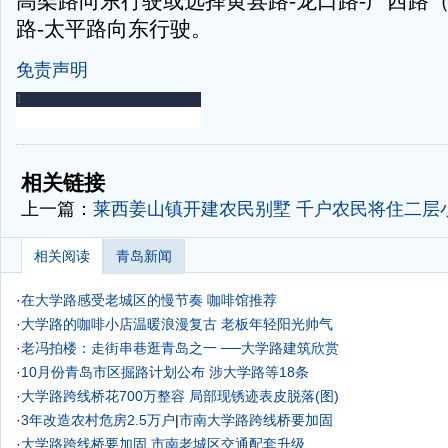
高架路向东行驶或选择黄县路-龙口路-广西路（
路-太平路向东行驶。
免责声明
-
-
相关链接
上一篇：
莱西姜山镇开建农民别墅 千户农民将住二层小
相关阅读
青岛新闻
·
在大学路感受老城区的慢节奏 咖啡馆推荐
·
大学路的咖啡小店温暖浪漫复古 老板年轻阳光帅气
·
老冯拍楼：走街串巷逛青岛之一 ──大学路建筑欣赏
·
10月份青岛市区掘路计划公布 涉大学路等18条
·
大学路跨线桥花700万整容 局部现锈迹表皮脱落(图)
·
3年改造农村危房2.5万户
|
市南大学路跨线桥要加固
·
大学路跨线桥要加固 市南老城区交通配套升级