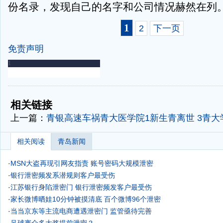
份名录，发现自己的名字和公司情况赫然在列
1
2
下一页
免责声明
-
-
相关链接
上一篇：
青银高速车祸青大医学院1新生青离世 3青大
相关阅读
青岛新闻
·
MSN大盗再现引网友指责 账号密码大规模泄密
·
银行泄密频发系潜规则客户最受伤
·
江苏银行身陷泄密门 银行泄密频发客户最受伤
·
家长微博晒娃10分钟被摸清底 百个微博96个泄密
·
当当京东等主流电商遭遇泄密门 监管亟待完善