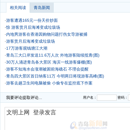
相关阅读
青岛新闻
·
游客遭遇165元一份天价炒面
·
惊 游客赏月后海滩变成垃圾场
·
内地男游客在香港因购物问题打伤女导游被捕
·
游客赏月后海滩变成垃圾场
·
17万游客观钱塘江大潮
·
青岛三大口岸发送11.6万人次 外地游客陆续抵青(图)
·
30万人涌进青岛各大景区 海滨一线游客爆棚(图)
·
游客不知海水会涨潮被困前海礁石 不理会提醒
·
青岛四大景区首日纳客11万 今明两日将现游客高峰(图)
·
游客去趟卫生间电脑被偷 小偷专在监控底下作案
·
青岛晨旭烤鱼片吃出死苍蝇 游客谈鱼色变
我要评论
提取评论...
用户名：
密码：