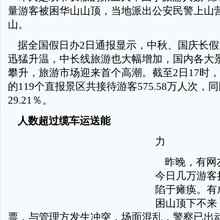
量游客被困华山山顶，当地派出公安民警上山
山。
据全国假日办2日通报显示，中秋、国庆长假
迅猛升温，中长线旅游也大幅增加，国内各大
攀升，旅游市场迎来首个高潮。截至2日17时
的119个直报景区共接待游客575.58万人次，
29.21％。
人数超过缆车运送能
力
昨晚，有网
今日几万游客
陷于瘫痪。有
困山顶下不来
票，与管理方发生冲突，场面混乱，警察已出