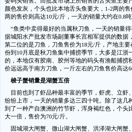
姜码头销售。而批发市场上所销售的舌头鱼主要
颜色发灰，个头也比本地舌头鱼要大，1-2两的售价6
两的售价则高达10元/斤，一天的销量大约在0.8
“鱼类中卖得最好的当属秋刀鱼，一天的销量得
据城阳水产批发市场副董事长宫相军提供的数据
第二位的是刀鱼，刀鱼售价为18元/斤，产地主要
份到10月底是秋刀鱼集中捕捞季节，大多是江浙
的，本地仅有胶南、胶州等地的码头有渔船捕捞
价远远高于南方刀鱼，一斤左右的刀鱼售价高达60-
梭子蟹销量是湖蟹五倍
目前也到了虾品种最丰富的季节，虾虎、立虾
纷纷上市，一天的销量多达三四十吨。除了这几
到了一种产自澳洲的竹节虾，浑身褐红色，个头
大一倍，售价为70元/斤。
固城湖大闸蟹、微山湖大闸蟹、洪泽湖大闸蟹