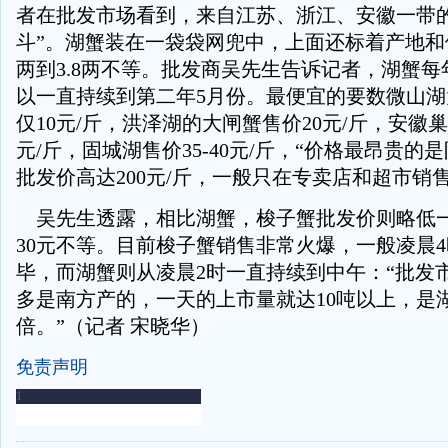
者在批发市场看到，来自江苏、浙江、安徽一带的
斗”。湖蟹装在一袋袋网兜中，上面还标着产地和体
两到3.8两不等。批发商吴先生告诉记者，湖蟹每
以一直持续到第二年5月份。最便宜的要数微山
仅10元/斤，洪泽湖的大闸蟹售价20元/斤，安徽
元/斤，固城湖售价35-40元/斤，“价格最昂贵的
批发价高达200元/斤，一般只在专卖店和超市销售
吴先生透露，相比湖蟹，梭子蟹批发价则略低一
30元不等。目前梭子蟹销售非常火爆，一般凌晨
毕，而湖蟹则从凌晨2时一直持续到中午：“批发
多是南方产的，一天的上市量就达10吨以上，是
倍。”（记者 宋晓华）
免责声明
-