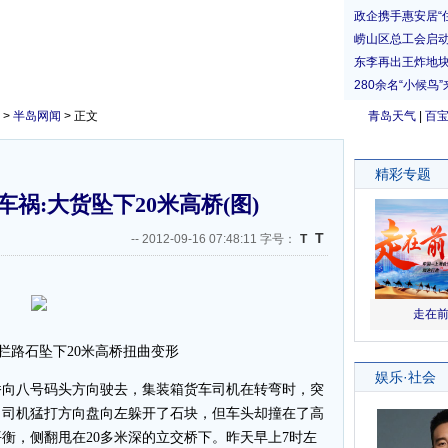
>
半岛网闻
> 正文
青岛天气
|
百
祸:大货坠下20米高桥(图)
T
--
2012-09-16 07:48:11 字号：
T
拦路石坠下20米高桥扭曲变形
向八号码头方向驶去，集装箱货车司机在转弯时，突
，司机猛打方向盘向左躲开了石块，但车头却撞在了高
衡，侧翻甩在20多米深的立交桥下。昨天早上7时左