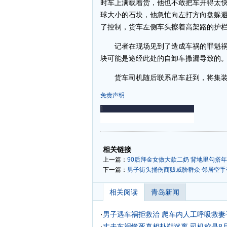
时车上满载着货，他也不敢把车开得太
球大小的石块，他急忙向左打方向盘躲避
了控制，货车左侧车头擦着高架路的护栏
记者在现场见到了造成车祸的罪魁祸
块可能是途经此处的自卸车撒漏导致的
货车司机随后联系吊车赶到，将集装
免责声明
-
-
相关链接
上一篇：
90后拜金女做大款二奶 背地里勾搭
下一篇：
男子街头捅伤商贩威胁群众 邻居空手
相关阅读
青岛新闻
·
男子遇车祸拒救治 爬车内人工呼吸救妻子
·
丈夫车祸惨死真相扑朔迷离 司机称是8