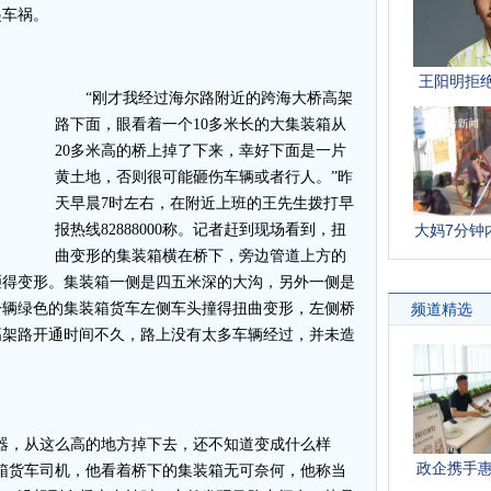
起车祸。
“刚才我经过海尔路附近的跨海大桥高架
路下面，眼看着一个10多米长的大集装箱从
20多米高的桥上掉了下来，幸好下面是一片
黄土地，否则很可能砸伤车辆或者行人。”昨
天早晨7时左右，在附近上班的王先生拨打早
报热线82888000称。记者赶到现场看到，扭
曲变形的集装箱横在桥下，旁边管道上方的
砸得变形。集装箱一侧是四五米深的大沟，另外一侧是
一辆绿色的集装箱货车左侧车头撞得扭曲变形，左侧桥
高架路开通时间不久，路上没有太多车辆经过，并未造
，从这么高的地方掉下去，还不知道变成什么样
箱货车司机，他看着桥下的集装箱无可奈何，他称当