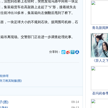
快，没想到在桥上右转时，突然发现马路中间有一块足
，集装箱货车在高架路上走起了“S”形，接着就失去
往前冲出10多米，集装箱向左侧翻后甩到了桥下。
首，一块足球大小的不规则石块。据周围司机称，石
。
箱吊离现场。交警部门正在进一步调查处理此事。
分享到：
年轻帅哥
夺刀将其制服(图)
(图)
09-14
月孕妇
09-13