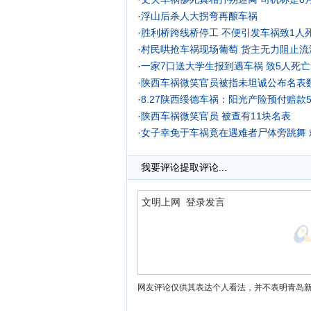
·
浮山后杀人大拐弯再酿车祸
·
胜利桥跨线桥停工 不便引发车祸致1人
·
村民哄抢车祸现场葡萄 货主无力阻止流泪
·
一家7口送大学生报到遇车祸 致5人死亡(
·
陕西车祸微笑官员被指未坦诚公布名表
·
8.27陕西绥德车祸：阳光产险预付赔款
·
陕西车祸微笑官员 被查有11块名表
·
女子幸免于车祸竟在遇难者尸体旁跳舞 
·
我要评论
提取评论...
网友评论仅供其表达个人看法，并不表明青岛