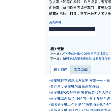
别人车上卸零件卖钱。昨日凌晨，曹某
面包车，就用螺丝刀撬开车门，将驾驶室
辆车的电瓶。目前，曹某已被四方警方
免责声明
-
-
相关链接
上一篇：
ATM突然吐出4200元 男子原地等失主
下一篇：
市民取钱忘退卡遭盗取 设限额保住积蓄
相关阅读
青岛新闻
·
偷车贼行窃遇武术系猛男 被追一公里体
·
要注意：偷车贼的最新偷车伎俩
·
偷车贼建QQ群销赃 警察假装买车人蹲
·
偷车贼出新招了 小区内一夜十多辆车遭
·
四名偷车贼五个月偷44辆电动车包养4
·
青岛偷车贼疯狂盗车24起 深钻技术专