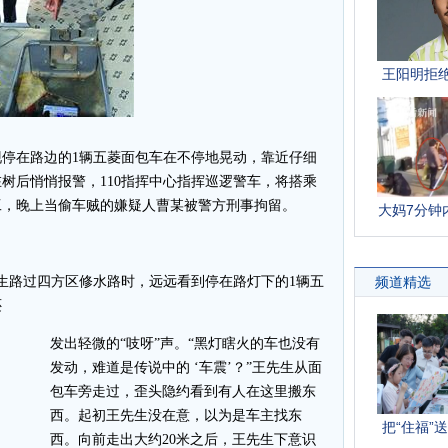
在路边的1辆五菱面包车在不停地晃动，靠近仔细
树后悄悄报警，110指挥中心指挥巡逻警车，将搭乘
工，晚上当偷车贼的嫌疑人曹某被警方刑事拘留。
路过四方区修水路时，远远看到停在路灯下的1辆五
还
发出轻微的“吱呀”声。“黑灯瞎火的车也没有
发动，难道是传说中的 ‘车震’？”王先生从面
包车旁走过，歪头隐约看到有人在这里搬东
西。起初王先生没在意，以为是车主找东
西。向前走出大约20米之后，王先生下意识