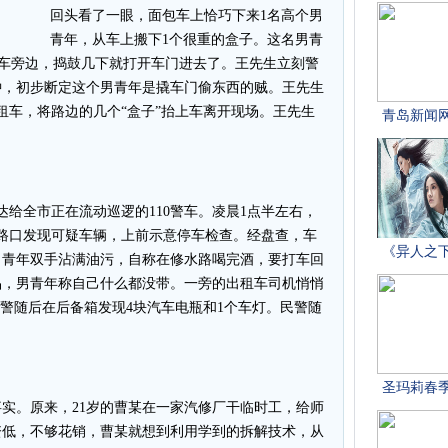
回头看了一眼，面包车上恰巧下来1名高个男
青年，从车上搬下1个很重的盒子。这名男青
面包车旁边，捣鼓几下就打开车门进去了。王先生立刻警
钟，初步断定这个男青年是撬车门偷东西的贼。王先生
租车，将路边的几个“盒子”抬上车离开现场。王先生
给全市正在流动巡逻的110警车。凌晨1点半左右，
路路口发现可疑车辆，上前示意停车检查。经盘查，车
男青年双手沾满油污，自称在修水路喝完酒，要打车回
品，男青年称自己什么都没带。一旁的出租车司机悄悄
民警随后在后备箱发现4块汽车电瓶和1个车灯。民警随
。原来，21岁的曹某在一家汽修厂干临时工，给师
资低，不够花销，曹某就想到利用学到的拆解技术，从