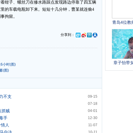
带着钳子、螺丝刀在修水路踩点发现路边停靠了四五辆
里的车载电瓶卸下来。短短十几分钟，曹某就连偷4
刑事拘留。
分享到：
6小时(图)
(图)
力不支
09-15
07-18
点抓贼
04-01
毒手
12-30
个情人
11-07
偷马自达
10-11