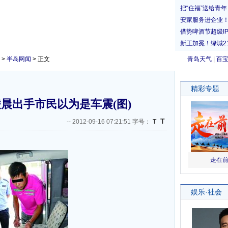
>
半岛网闻
> 正文
青岛天气
|
百
晨出手市民以为是车震(图)
T
--
2012-09-16 07:21:51 字号：
T