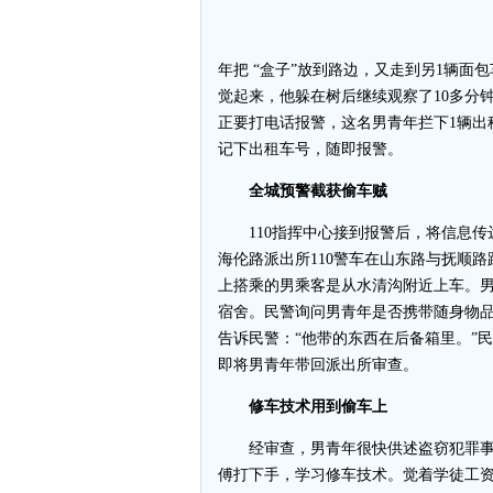
年把 “盒子”放到路边，又走到另1辆
觉起来，他躲在树后继续观察了10多分
正要打电话报警，这名男青年拦下1辆出
记下出租车号，随即报警。
全城预警截获偷车贼
110指挥中心接到报警后，将信息传达
海伦路派出所110警车在山东路与抚顺
上搭乘的男乘客是从水清沟附近上车。
宿舍。民警询问男青年是否携带随身物
告诉民警：“他带的东西在后备箱里。”
即将男青年带回派出所审查。
修车技术用到偷车上
经审查，男青年很快供述盗窃犯罪事实
傅打下手，学习修车技术。觉着学徒工