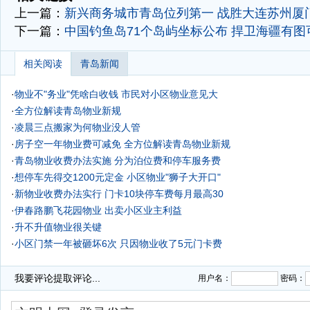
上一篇：
新兴商务城市青岛位列第一 战胜大连苏州厦
下一篇：
中国钓鱼岛71个岛屿坐标公布 捍卫海疆有图可
相关阅读
青岛新闻
·
物业不"务业"凭啥白收钱 市民对小区物业意见大
·
全方位解读青岛物业新规
·
凌晨三点搬家为何物业没人管
·
房子空一年物业费可减免 全方位解读青岛物业新规
·
青岛物业收费办法实施 分为泊位费和停车服务费
·
想停车先得交1200元定金 小区物业"狮子大开口"
·
新物业收费办法实行 门卡10块停车费每月最高30
·
伊春路鹏飞花园物业 出卖小区业主利益
·
升不升值物业很关键
·
小区门禁一年被砸坏6次 只因物业收了5元门卡费
·
我要评论
提取评论...
用户名：
密码：