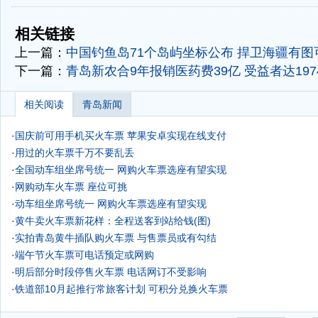
-
-
相关链接
上一篇：
中国钓鱼岛71个岛屿坐标公布 捍卫海疆有图可
下一篇：
青岛新农合9年报销医药费39亿 受益者达19
相关阅读
青岛新闻
·
国庆前可用手机买火车票 苹果安卓实现在线支付
·
用过的火车票千万不要乱丢
·
全国动车组坐席号统一 网购火车票选座有望实现
·
网购动车火车票 座位可挑
·
动车组坐席号统一 网购火车票选座有望实现
·
黄牛卖火车票新花样：全程送客到站给钱(图)
·
实拍青岛黄牛插队购火车票 与售票员或有勾结
·
端午节火车票可电话预定或网购
·
明后部分时段停售火车票 电话网订不受影响
·
铁道部10月起推行常旅客计划 可积分兑换火车票
·
实名制火车票补办存漏洞 加2元手续费2人可坐车