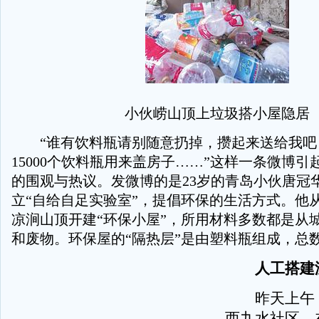
小伙崂山顶上垃圾搭小屋隐居
“谁有饮料瓶请别随意扔掉，攒起来送给我吧
15000个饮料瓶用来盖房子……”这样一条微博
的围观与热议。发微博的是23岁的青岛小伙唐冠华
立“自给自足实验室”，提倡环保的生活方式。他
凉涧山顶开建“环保小屋”，所用材料多数都是从
和废物。环保屋的“隔热层”是由塑料瓶组成，总数需
人工搭建没
昨天上午，
西九水社区，