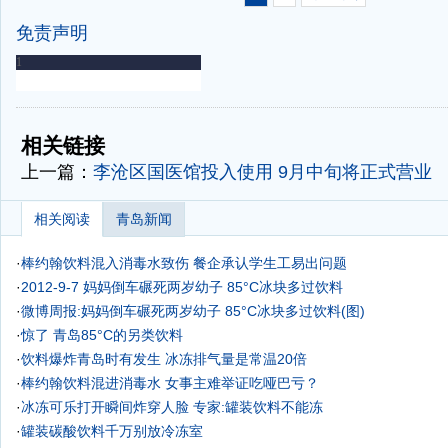
免责声明
-
-
相关链接
上一篇：
李沧区国医馆投入使用 9月中旬将正式营业
相关阅读
青岛新闻
·
棒约翰饮料混入消毒水致伤 餐企承认学生工易出问题
·
2012-9-7 妈妈倒车碾死两岁幼子 85°C冰块多过饮料
·
微博周报:妈妈倒车碾死两岁幼子 85°C冰块多过饮料(图)
·
惊了 青岛85°C的另类饮料
·
饮料爆炸青岛时有发生 冰冻排气量是常温20倍
·
棒约翰饮料混进消毒水 女事主难举证吃哑巴亏？
·
冰冻可乐打开瞬间炸穿人脸 专家:罐装饮料不能冻
·
罐装碳酸饮料千万别放冷冻室