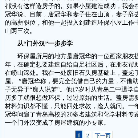
都没有这样造房子的。如果小屋建造成功，我会在
冠华说。目前，唐冠华和妻子住在山顶，妻子辞
的高薪职位，和他一起投入到建造环保小屋工作
山两三次。
从“门外汉”一步步学
环保屋所用的地方是唐冠华的一位画家朋友提供的
年，在确定想要建造自给自足社区后，在朋友帮
在崂山深处。我在一处废旧石头房基础上，盖起
屋。 ”唐冠华称，要完全凭借自己的力量，不借
子无异于“痴人说梦”。他17岁时从青岛二中退学
历多了就很想做环保，过过原始的生活。盖房需
材料知识都不懂，只能四处求教，逢人就问。一
冠华问遍了青岛高校的20多名建筑和化学材料专
一个门外汉变成了房屋建筑的小专家。
1
2
下一页