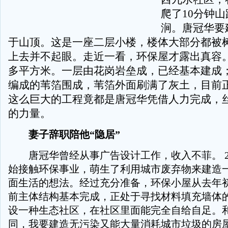
爬了10分钟
涧。唐冠华要
于山顶。这是一座二层小楼，楼体大部分都被
上去并不起眼。走近一看，环保屋才露出真容。
多平方米。一层由花岗岩垒成，已经基本建成
编成的苇箔围成，苇箔外面刷满了灰土，目前
这么巨大的工程竟都是唐冠华凭借人力完成，
的力量。
妻子辞职陪他“隐居”
唐冠华曾经从事广告设计工作，收入不菲。 20
始接触环保事业，萌生了利用城市废弃物来建造
面生活的想法。经过充分准备，环保小屋从去年
前主体结构基本完成，正处于寻找材料填充墙体的
设一种生态社区，在社区里面能完全自给自足。
同，我要建造无污染又能大量消耗城市垃圾的房