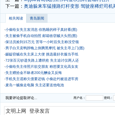
下一篇：
奥迪躲来车猛撞路灯杆变形 驾驶座稀烂司机
相关阅读
青岛新闻
·
小偷给女失主发消息:你熟睡的样子真好看(图)
·
失主被偷手机自动拍照 邮箱收窃贼大头照(图)
·
保洁员捡到15万元 苦等一小时后失主称没空领
·
男子白天卖鸭脖晚上倒腾黑摩托 被失主寻上门(图)
·
龌龊窃贼在失主床上大便 挑选最好衣服当手纸
·
72张百元钞遗失路上遭哄抢 失主追讨仅两人还
·
小偷给失主传照片欲交朋友 称想要文化高女友
·
失主赠拾金不昧者200元酬金又反悔
·
手机失主谎称欠债要还钱 小偷赴约被送进牢房
·
麦岛一贼偷走电脑 失主还要送他电池
·
我要评论
提取评论...
用户名：
密码：