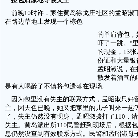
捡包后原地等候失主
前晚10时许，家住黄岛徐戈庄社区的孟昭淑
在路边草地上发现一个棕色
的单肩背包，
吓了一跳。“里
的现金，13
份证和大量银行
孟昭淑说，在
散发着酒气的
是有人喝醉了不慎将包遗落在现场。
因为包里没有失主的联系方式，孟昭淑只好
主，因天色已晚，她又把家里的儿子叫来一起
了，失主仍然没有现身，孟昭淑拨打了110，
失主。黄岛派出所110民警赶到现场后，根据
息仍然没查到有效联系方式。民警和孟昭淑母