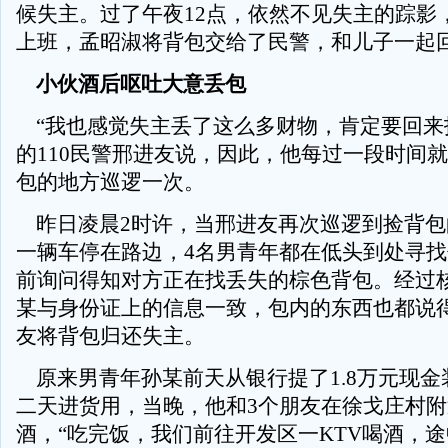
候失主。过了午夜12点，依然不见失主的踪影
上班，孟昭淑将背包交给了民警，和儿子一起
小伙酒后呕吐大意丢包
“我也感觉失主丢了这么多财物，肯定要回来
的110民警邢进友说，因此，他每过一段时间
包的地方巡逻一次。
昨日凌晨2时许，当邢进友再次巡逻到捡背包
一辆车停在路边，4名男青年都在低头到处寻
前询问得知对方正在找丢失的棕色背包。经过
某与身份证上的信息一致，包内的东西也都说
友将背包归还失主。
原来男青年孙某前天从银行提了1.8万元现金
二天进货用，当晚，他和3个朋友在徐戈庄村
酒，“吃完饭，我们前往开发区一KTV喝酒，