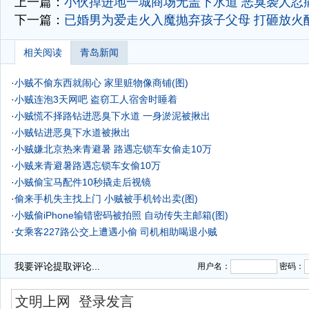
上一篇：
小伙掉进地一城商场无盖下水道 恶臭袭人忍
下一篇：
已婚男为爱走火入魔抛弃孩子父母 打砸放火
相关阅读
青岛新闻
·
小贼不偷东西就闹心 家里赃物像商铺(图)
·
小贼连泡3天网吧 盗窃工人宿舍时睡着
·
小贼慌不择路钻进恶臭下水道 一身淤泥被揪出
·
小贼钻进恶臭下水道被揪出
·
小贼嫌北京热来青避暑 路遇忘锁车女偷走10万
·
小贼来青避暑路遇忘锁车女偷10万
·
小贼偷宝马配件10秒撬走后视镜
·
偷来手机失主找上门 小贼被手机铃出卖(图)
·
小贼偷iPhone输错密码被拍照 自动传失主邮箱(图)
·
女乘客227路公交上遭遇小偷 司机相助喝退小贼
·
我要评论
提取评论...
用户名：
密码：