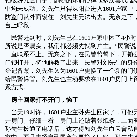
勒破好几道口子，剧烈的疼痛使得他多次尝试继续
中均未成功。刘先生只得从阳台进入1601户家中，
防盗门从外面锁住，刘先生无法出去。无奈之下
台上呼救。
民警赶到时，刘先生已在1601户家中困了4小时
所说是否属实，我们都必须先找到户主。”民警说，
一直联系不上。无奈之下，在民警监督下，开锁公司
门锁打开，将他解救了出来。民警对刘先生的身
登记备案，刘先生又为1601户更换了一个新的门
给民警保管。刘先生也主动要求在1601户房门上
系方式。
房主回家打不开门，恼了
当天19时许，1601户业主孙先生回家了，可他
开房门。仔细一看，房门上还贴着张纸条，上面
孙先生拨通了电话后，这才得知刘先生白天曾私