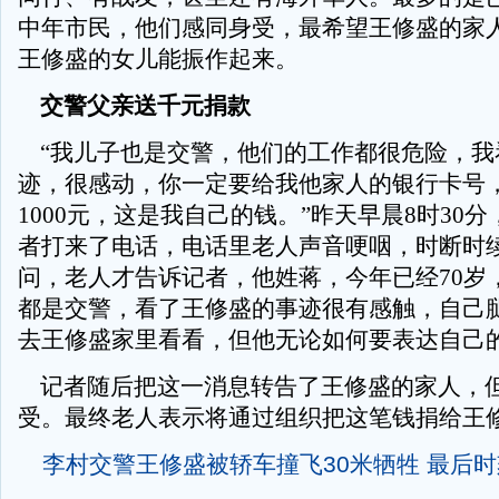
中年市民，他们感同身受，最希望王修盛的家
王修盛的女儿能振作起来。
交警父亲送千元捐款
“我儿子也是交警，他们的工作都很危险，我
迹，很感动，你一定要给我他家人的银行卡号
1000元，这是我自己的钱。”昨天早晨8时30
者打来了电话，电话里老人声音哽咽，时断时
问，老人才告诉记者，他姓蒋，今年已经70岁
都是交警，看了王修盛的事迹很有感触，自己
去王修盛家里看看，但他无论如何要表达自己
记者随后把这一消息转告了王修盛的家人，
受。最终老人表示将通过组织把这笔钱捐给王
李村交警王修盛被轿车撞飞30米牺牲 最后