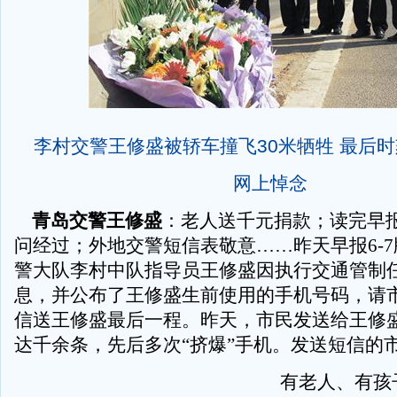
李村交警王修盛被轿车撞飞30米牺牲 最后
网上悼念
青岛交警王修盛
：老人送千元捐款；读完早
问经过；外地交警短信表敬意……昨天早报6-
警大队李村中队指导员王修盛因执行交通管制
息，并公布了王修盛生前使用的手机号码，请
信送王修盛最后一程。昨天，市民发送给王修
达千余条，先后多次“挤爆”手机。发送短信的
有老人、有孩