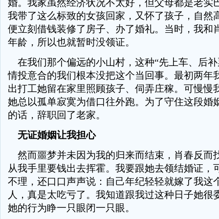
婚。我家虽然经济状况不太好，但父母都是老实
我带了这么标致的女孩回家，又怀了孩子，自然
便立刻借钱装修了房子、办了婚礼。当时，我和
年龄，所以也就暂时没领证。
在我们那个偏远的小山村，这种“先上车、后补
情投意合的我们根本没把这个当回事。最初两年
出打工她留在家里照顾孩子、伺弄庄稼。可慢慢
她总以孤单寂寞为借口往外跑。为了守住这段婚
的话，辞职回了老家。
无证婚姻让我担心
然而噩梦并未因为我的归来而结束，肖春反而
从我手里要钱出去挥霍。我要跟她去领结婚证，
不理，还口口声声说：自己年纪轻轻就嫁了我这
人，真是太吃亏了。我知道跟我过这种日子她很
她的行为睁一只眼闭一只眼。