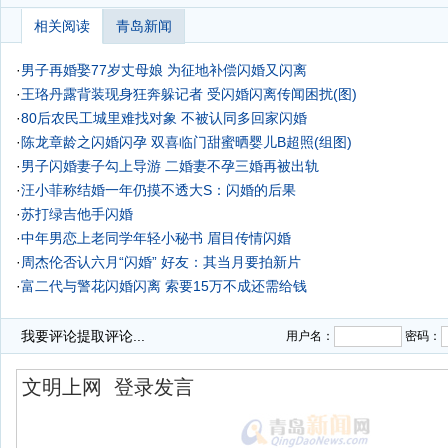
相关阅读
青岛新闻
·
男子再婚娶77岁丈母娘 为征地补偿闪婚又闪离
·
王珞丹露背装现身狂奔躲记者 受闪婚闪离传闻困扰(图)
·
80后农民工城里难找对象 不被认同多回家闪婚
·
陈龙章龄之闪婚闪孕 双喜临门甜蜜晒婴儿B超照(组图)
·
男子闪婚妻子勾上导游 二婚妻不孕三婚再被出轨
·
汪小菲称结婚一年仍摸不透大S：闪婚的后果
·
苏打绿吉他手闪婚
·
中年男恋上老同学年轻小秘书 眉目传情闪婚
·
周杰伦否认六月“闪婚” 好友：其当月要拍新片
·
富二代与警花闪婚闪离 索要15万不成还需给钱
·
我要评论
提取评论...
用户名：
密码：