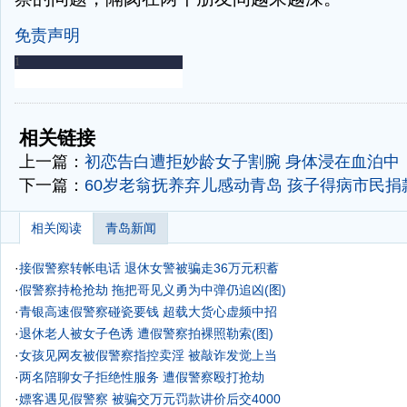
免责声明
-
-
相关链接
上一篇：
初恋告白遭拒妙龄女子割腕 身体浸在血泊中
下一篇：
60岁老翁抚养弃儿感动青岛 孩子得病市民捐
相关阅读
青岛新闻
·
接假警察转帐电话 退休女警被骗走36万元积蓄
·
假警察持枪抢劫 拖把哥见义勇为中弹仍追凶(图)
·
青银高速假警察碰瓷要钱 超载大货心虚频中招
·
退休老人被女子色诱 遭假警察拍裸照勒索(图)
·
女孩见网友被假警察指控卖淫 被敲诈发觉上当
·
两名陪聊女子拒绝性服务 遭假警察殴打抢劫
·
嫖客遇见假警察 被骗交万元罚款讲价后交4000