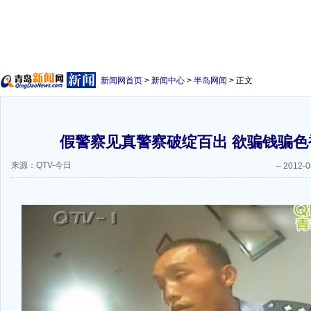
新闻网首页
>
新闻中心
>
半岛网闻
> 正文
假警察见真警察破绽百出 欲骗钱骗色被
来源：QTV-今日
--
2012-0