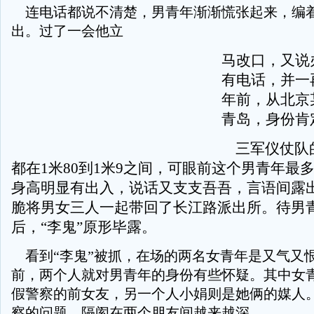
连电话都说不清楚，男青年渐渐慌张起来，编
出。过了一会他立
马改口，又说
有电话，并一
年前，从北京
青岛，身份肯
三军仪仗队
都在1米80到1米9之间，可眼前这个男青年最多
身高明显有出入，说话又支支吾吾，言语间露
脆将男女三人一起带回了长江路派出所。待男
后，“李鬼”原形毕露。
看到“李鬼”被抓，在场的两名女青年是又气又
前，两个人就对男青年的身份有些怀疑。其中女
假警察的前女友，另一个人小娟则是她俩的媒人
察的问题，隔阂在两个朋友间越来越深。