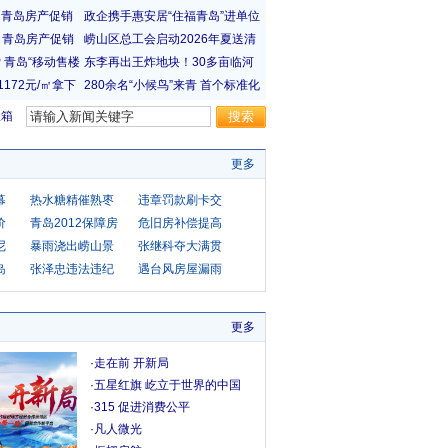
宝箱
更多
幕
热水糖精催熟枣
违章罚款刷卡交
价
青岛2012保障房
危旧房补偿提高
尼
暴雨浇出崂山景
张继科夺大满贯
岛
张泽忠违法违纪
遇台风房屋漏雨