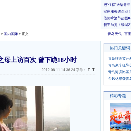
>
国内国际
> 正文
青岛天气
|
百
热门关键词
母上访百次 曾下跪18小时
青岛啤酒节开
青岛豪车狂降
T
--
2012-08-11 14:36:24 字号：
T
青岛海滨比基
台风达维袭青