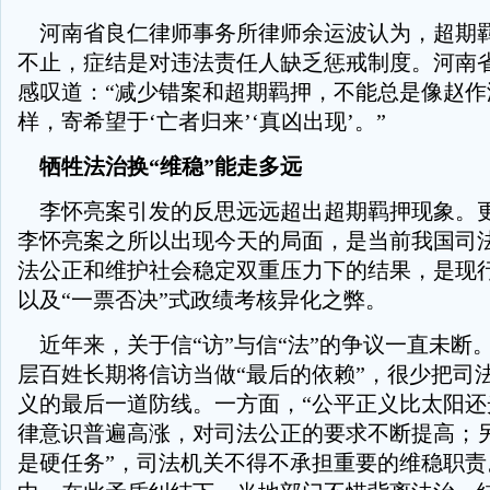
河南省良仁律师事务所律师余运波认为，超期
不止，症结是对违法责任人缺乏惩戒制度。河南
感叹道：“减少错案和超期羁押，不能总是像赵作
样，寄希望于‘亡者归来’‘真凶出现’。”
牺牲法治换“维稳”能走多远
李怀亮案引发的反思远远超出超期羁押现象。
李怀亮案之所以出现今天的局面，是当前我国司
法公正和维护社会稳定双重压力下的结果，是现
以及“一票否决”式政绩考核异化之弊。
近年来，关于信“访”与信“法”的争议一直未断
层百姓长期将信访当做“最后的依赖”，很少把司
义的最后一道防线。一方面，“公平正义比太阳还
律意识普遍高涨，对司法公正的要求不断提高；另
是硬任务”，司法机关不得不承担重要的维稳职责