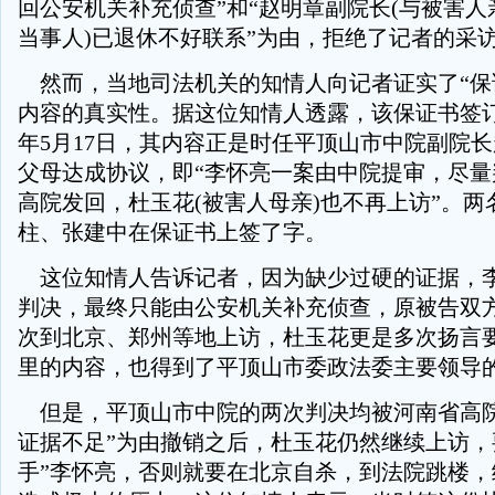
回公安机关补充侦查”和“赵明章副院长(与被害
当事人)已退休不好联系”为由，拒绝了记者的采
然而，当地司法机关的知情人向记者证实了“保
内容的真实性。据这位知情人透露，该保证书签订的
年5月17日，其内容正是时任平顶山市中院副院
父母达成协议，即“李怀亮一案由中院提审，尽量
高院发回，杜玉花(被害人母亲)也不再上访”。两
柱、张建中在保证书上签了字。
这位知情人告诉记者，因为缺少过硬的证据，
判决，最终只能由公安机关补充侦查，原被告双
次到北京、郑州等地上访，杜玉花更是多次扬言要
里的内容，也得到了平顶山市委政法委主要领导
但是，平顶山市中院的两次判决均被河南省高院
证据不足”为由撤销之后，杜玉花仍然继续上访，
手”李怀亮，否则就要在北京自杀，到法院跳楼，