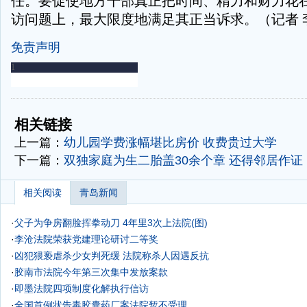
任。要促使地方干部真正把时间、精力和财力花
访问题上，最大限度地满足其正当诉求。（记者 
免责声明
-
-
相关链接
上一篇：
幼儿园学费涨幅堪比房价 收费贵过大学
下一篇：
双独家庭为生二胎盖30余个章 还得邻居作证
相关阅读
青岛新闻
·
父子为争房翻脸挥拳动刀 4年里3次上法院(图)
·
李沧法院荣获党建理论研讨二等奖
·
凶犯猥亵虐杀少女判死缓 法院称杀人因遇反抗
·
胶南市法院今年第三次集中发放案款
·
即墨法院四项制度化解执行信访
·
全国首例状告毒胶囊药厂案法院暂不受理