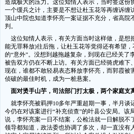
造成极大的压力。这位知情人表示，当时签这份
一个缓兵之计，主要是不想让杜玉花等再缠诉缠
顶山中院也知道李怀亮一案证据不充分，省高院
判。
这位知情人表示，有关方面当时这样做，是想把
能无罪释放)往后拖，让杜玉花等觉得还有希望，
的“意外”。没想到越拖越复杂，到现在已经关了李
被告双方仍在不断上访。有关方面已经骑虎难下
现在，谁都不敢轻易表态释放李怀亮，而郭霞被
侦破的最佳时机，成为一桩悬案。
面对烫手山芋，司法部门打太极，两个家庭支
就李怀亮被羁押10多年严重超期一事，半月谈
今仍在对该案进行“补充侦查”的叶县公安局。该
说，李怀亮案一日不结案，公检法就一日解脱不
领导都知道，政法委也协调了多次，却一直没有