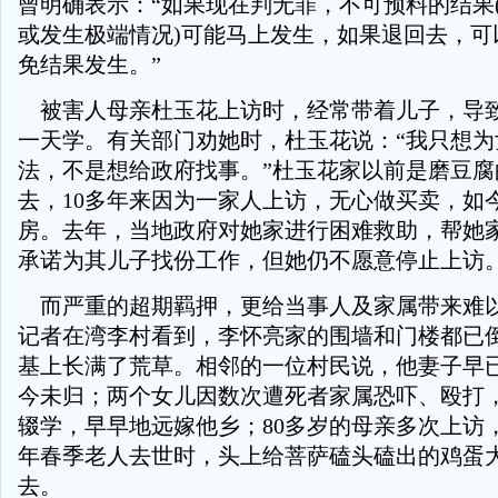
曾明确表示：“如果现在判无罪，不可预料的结果
或发生极端情况)可能马上发生，如果退回去，可
免结果发生。”
被害人母亲杜玉花上访时，经常带着儿子，导
一天学。有关部门劝她时，杜玉花说：“我只想为
法，不是想给政府找事。”杜玉花家以前是磨豆腐
去，10多年来因为一家人上访，无心做买卖，如
房。去年，当地政府对她家进行困难救助，帮她
承诺为其儿子找份工作，但她仍不愿意停止上访
而严重的超期羁押，更给当事人及家属带来难
记者在湾李村看到，李怀亮家的围墙和门楼都已
基上长满了荒草。相邻的一位村民说，他妻子早
今未归；两个女儿因数次遭死者家属恐吓、殴打
辍学，早早地远嫁他乡；80多岁的母亲多次上访
年春季老人去世时，头上给菩萨磕头磕出的鸡蛋
去。