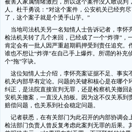
被害人家属情绪激烈，所以这个案件没人敢说判
人。杜干勇说：“对这个案件，公安机关已经穷尽
了，这个案子就是个烫手山芋。”
当地司法机关另一名知情人士告诉记者，李怀
检法机关转了几个来回，已经成了一个“炸弹”，
肯定会有一批人因严重超期羁押受到责任追究。
谁也不想让“炸弹”在自己手上爆炸。所谓的补充
个“拖”字诀。
这位知情人士介绍，李怀亮案证据不足、事实
机关内部早有定论。问题的关键和核心是在哪个
纠正，是法院直接宣判无罪，还是检察机关撤回
安机关撤案，一直没人拍板。因为这不仅关系到
赔偿问题，也关系到社会稳定问题。
记者获悉，在有关部门为此召开的内部协调会
检法部门负责人曾反复考虑此案判无罪的后果。