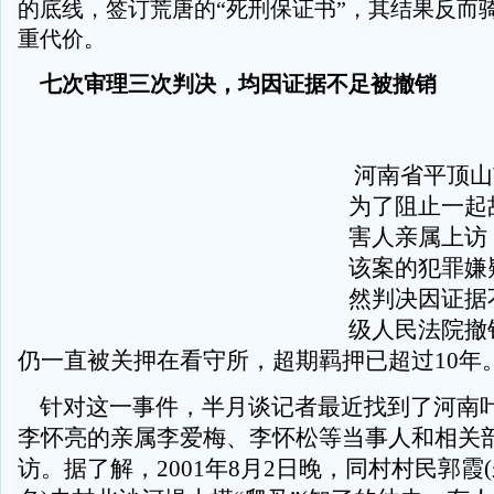
的底线，签订荒唐的“死刑保证书”，其结果反而
重代价。
七次审理三次判决，均因证据不足被撤销
河南省平顶山
为了阻止一起
害人亲属上访
该案的犯罪嫌
然判决因证据
级人民法院撤
仍一直被关押在看守所，超期羁押已超过10年
针对这一事件，半月谈记者最近找到了河南
李怀亮的亲属李爱梅、李怀松等当事人和相关
访。据了解，2001年8月2日晚，同村村民郭霞