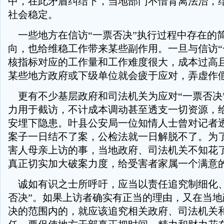
中，在此矛盾纠结下，当地部门不惜背离法治，
社会稳定。
一些地方在信访“一票否决”执行过程中存在的
向，也给维稳工作带来某些副作用。一旦与信访“
核指标对应的工作量和工作难度很大，成本过高
某些地方政府或下级单位就会疲于应对，弄虚作
更有不少基层政府和司法机关为应对“一票否决
力用于截访，不计成本调动甚至透支一切资源，
安埋下隐患。叶县公安局一位知情人士曾对记者
案子一日结不了案，公检法就一日解脱不了。为
害人母亲上访的事，当地政府、司法机关不知花
真正切实加大破案力度，给受害者家属一个满意
诚如有识之士所呼吁，应当以责任追究制细化、
否决”。如果上访者确实有正当的理由，又在当地
决的范围内的，就应该追究相关政府、司法机关