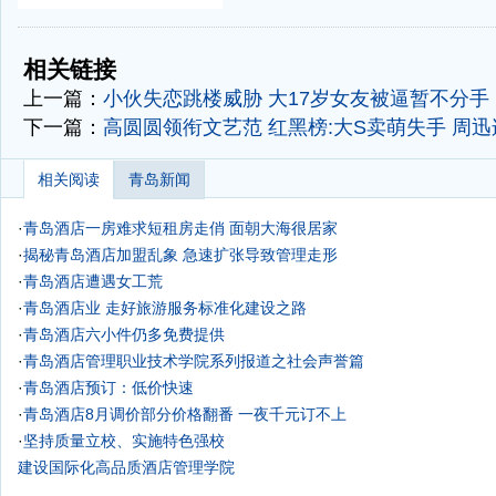
-
-
相关链接
上一篇：
小伙失恋跳楼威胁 大17岁女友被逼暂不分手
下一篇：
高圆圆领衔文艺范
红黑榜:大S卖萌失手 周迅
相关阅读
青岛新闻
·
青岛酒店一房难求短租房走俏 面朝大海很居家
·
揭秘青岛酒店加盟乱象 急速扩张导致管理走形
·
青岛酒店遭遇女工荒
·
青岛酒店业 走好旅游服务标准化建设之路
·
青岛酒店六小件仍多免费提供
·
青岛酒店管理职业技术学院系列报道之社会声誉篇
·
青岛酒店预订：低价快速
·
青岛酒店8月调价部分价格翻番 一夜千元订不上
·
坚持质量立校、实施特色强校
建设国际化高品质酒店管理学院
——来自青岛酒店管理职业技术学院·人才培养篇