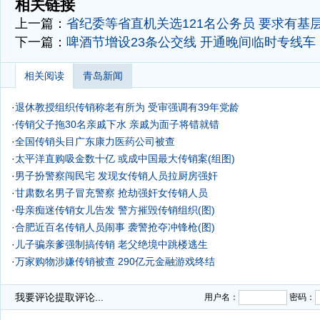
相关链接
上一篇：
省纪委等省直机关选121名公务员 要求有基
下一篇：
啤酒节增设23条公交线 开通晚间临时专线车
相关阅读
青岛新闻
·
退休教授组织传销称老有所为 受审强调有39年党龄
·
传销父子拖30名亲戚下水 亲戚为面子将错就错
·
全国传销头目广东康力医药公司被查
·
太平洋直购吸金数十亿 或成中国最大传销案(组图)
·
男子扮警察闯民宅 发现女传销人员拉厨房强奸
·
甘肃数名男子冒充警察 抢劫强奸女传销人员
·
母亲痴迷传销女儿告发 警方摧毁传销组织(图)
·
合肥近百名传销人员闹事 袭警抢夺冲锋枪(图)
·
儿子骗亲爹强制搞传销 老父绝境中跳楼逃生
·
万家购物涉嫌传销被查 290亿元金融游戏终结
我要评论
提取评论...
用户名：
密码：