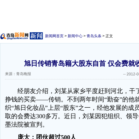
新闻网首页
>
新闻中心
>
青岛头条
> 正文
旭日传销青岛籍大股东自首 仅会费就收
来源：青岛晚报
--
2012-0
经朋友介绍，刘某从家乡平度赶到河北，干了
挣钱的买卖——传销。不到两年时间“勤奋”的他
织“旭日化妆品”上层“股东”之一，经他发展的成员
取的会费达300多万。近日，刘某因犯组织、领
墨法院被宣判。
庞大：团伙超过500人