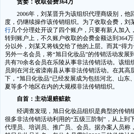
贪婪：收取会费364万
2006年，刘某晋升为该组织代理商级别，他
度，仍继续操作该传销组织。为了收取会费，刘
行
几个分理处开设了四个账户，只要有新人加入
转到账户上，不久账户收取的会费金额达到364
分以外，刘某又将钱交给了他的上层。而其“得力
另外一名会员，将“旭日化妆品”的传销活动发展
共有70余名会员在乐陵从事非法传销活动。该组
员则在河北省滦南县从事非法传销活动。在其高
下，“旭日化妆品”已经发展成为包括河北、山东
夏等多个地区在内的大规模非法传销组织。
自首：主动退赔赃款
经调查发现，旭日化妆品组织是典型的传销组
很多非法传销活动利用的“五级三阶制”，从上到
代理员、培训员、推广员、会员。据办案人员称