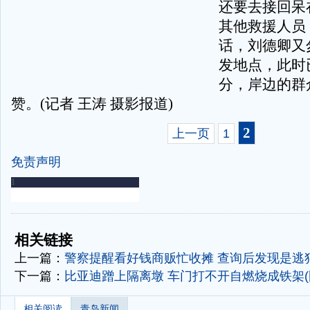
还要去接回呆
其他救援人员
话，刘德卿又
发地点，此时已
分，岸边的群
赞。(记者 王涛 摄影报道)
2
上一页
1
免责声明
-
-
相关链接
上一篇：
警察提醒看好钱商贩忙收摊 查询后发现是逃
下一篇：
比亚迪蹭上隔离墩 车门打不开自燃烧成铁架(
相关阅读
青岛新闻