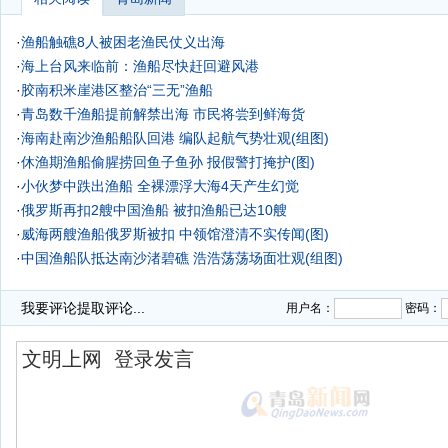
·
渔船触礁8人被困老渔民仗义出海
·
海上台风来临前：渔船尽快赶回避风港
·
胶南积米崖港区整治“三无”渔船
·
青岛数千渔船提前解禁出海 市民将尝到鲜海货
·
海南赴南沙渔船船队回港 编队起航气势壮观(组图)
·
休渔期渔船偷腥捞回鱼子鱼孙 报假警打掩护(图)
·
小伙梦中跌出渔船 全裸漂浮大海4天产生幻觉
·
俄罗斯再扣2艘中国渔船 被扣渔船已达10艘
·
威海两艘渔船俄罗斯被扣 中领馆澄清不实传闻(图)
·
中国渔船队抵达南沙渚碧礁 浩浩荡荡场面壮观(组图)
我要评论
提取评论...
用户名：
密码：