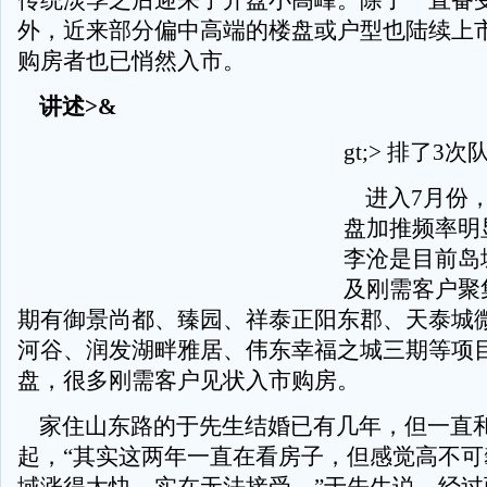
传统淡季之后迎来了开盘小高峰。除了一直备
外，近来部分偏中高端的楼盘或户型也陆续上
购房者也已悄然入市。
讲述>&
gt;> 排了3
进入7月份，
盘加推频率明
李沧是目前岛
及刚需客户聚
期有御景尚都、臻园、祥泰正阳东郡、天泰城
河谷、润发湖畔雅居、伟东幸福之城三期等项
盘，很多刚需客户见状入市购房。
家住山东路的于先生结婚已有几年，但一直
起，“其实这两年一直在看房子，但感觉高不可