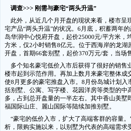
调查>>> 刚需与豪宅“两头升温”
此外，从近几个月开盘的现状来看，楼市呈
宅产品“两头升温”的状况。6月底，积蓄两年
岛华润中心悦府开盘，起价25000元/平方米，均价
方米，仅2小时销售8亿元。位于西海岸的龙湖原
开盘，首期66套别墅，起价370万元/套，当场
多个知名豪宅低价入市后获得了很好的销售
楼市起到示范作用。再加上数月来豪宅整体成
使8月更多的豪宅推盘入市。8月份岛城计划入
括别墅、公寓、写字楼、花园洋房等类型的中
多，占到总开盘量的一半左右。其中香山美墅即
福国际山庄、麗山国际等陆续加推别墅。
“豪宅的低价入市，扩大了高端客群的容量。
析，限购实施以来，以别墅为代表的高端需求