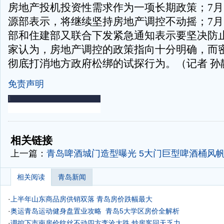
房地产投机投资性需求作为一项长期政策；7月
源部表示，将继续坚持房地产调控不动摇；7月
部和住建部又联合下发紧急通知表示要坚决防
家认为，房地产调控的政策指向十分明确，而
彻底打消地方政府松绑的试探行为。（记者 孙
免责声明
-
-
相关链接
上一篇：
青岛啤酒城门造型曝光 5大门巨型啤酒桶风
相关阅读
青岛新闻
·
上半年山东商品房供销双落 青岛房价跌幅最大
·
奥运青岛运动健身盘置业攻略
青岛5大学区房价全解析
·
调控下市南房价纹丝不动四方李沧大跌 炒房客回天乏力