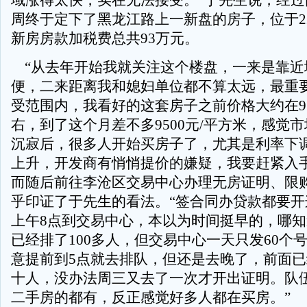
域涨得太快，实在无法接受。”于先生说，经过
周终于定下了黑龙江路上一新盘的房子，位于22
新房房款加税费总共93万元。
“从去年开始我就关注这个楼盘，一来是靠近
便，二来距离我和媳妇单位都不算太远，最重
受范围内，我看好的这套房子之前价格大约在91
右，到了这个月差不多9500元/平方米，感觉
沉寂后，很多人开始买房子了，尤其是利率下
上升，开发商有悄悄提价的嫌疑，我要赶紧入手
而随后前往李沧区交易中心办理无房证明、限
乎印证了于先生的看法。“签合同办贷款都要开
上午8点到交易中心，本以为时间挺早的，哪
已经排了100多人，但交易中心一天只发60个
意提前到5点就去排队，但还是去晚了，前面
十人，没办法周三又去了一次才开出证明。队
二手房的都有，反正感觉好多人都在买房。”