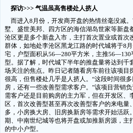
探访>>> 气温虽高售楼处人挤人
而进入8月份，开发商开盘的热情丝毫没减。
墅、盛世美邦、四方区的海信湖岛世家等新盘
沧区更是多个新盘入市，主打首次置业或首次
群体，如地处李沧区黑龙江路的时代城将于8
宅，户型面积从56—280平方米，主推56—13
型。据了解，时代城下半年的推盘量将达到千
场关注的焦点。昨日记者随看房车前往该项目
很高，但售楼处几乎是人挤人。“这段时间很多
房，还有一些改善型需求客户。”该项目营销负
需客户还是目前购房的主力军，但在开发区、
区，首次改善型甚至再次改善型客户的来电量
多，小房换大房、旧房换新房等需求开始活跃
期、中南世纪城等也将开盘或加推新房源，主打5
的中小户型。