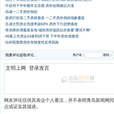
·
不应对下半年楼市太乐观 房价短期难以大涨
·
岛城一二手房价倒挂
·
新房打折卖二手房捂着卖 一二手房价倒挂现象蔓延
·
五成大型房企负债率超60% 房价下行趋势难改
·
青岛降价潮蔓延各地 城郊房价猛跌以价换量"屡试不爽"
·
46家上市房企24家利润下滑 下半年房价或微涨
·
社科院预警房价存报复性反弹风险
·
我要评论
提取评论...
用户名：
密码：
网友评论仅供其表达个人看法，并不表明青岛新闻网同
点或证实其描述。