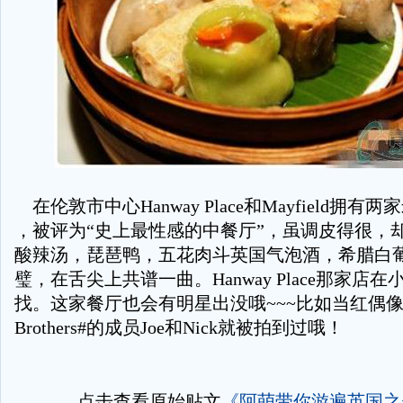
在伦敦市中心Hanway Place和Mayfield拥
，被评为“史上最性感的中餐厅”，虽调皮得很，
酸辣汤，琵琶鸭，五花肉斗英国气泡酒，希腊白
璧，在舌尖上共谱一曲。Hanway Place那家店
找。这家餐厅也会有明星出没哦~~~比如当红偶像团体
Brothers#的成员Joe和Nick就被拍到过哦！
点击查看原始贴文
《阿萌带你游遍英国之