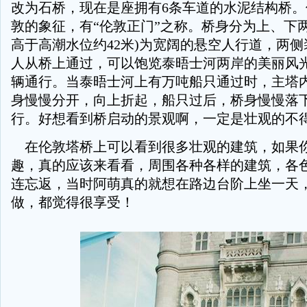
改为石桥，现在是座拥有6条车道的水泥结构桥
敦的象征，有“伦敦正门”之称。桥身分为上、下
高于高潮水位约42米)为宽阔的悬空人行道，两
人从桥上通过，可以饱览泰晤士河两岸的美丽风
辆通行。当泰晤士河上有万吨船只通过时，主塔
身慢慢分开，向上折起，船只过后，桥身慢慢落
行。好想看到桥启动的景观啊，一定是壮观的不
在伦敦塔桥上可以看到很多壮观的建筑，如果
趣，真的应该来看看，周围各种各样的建筑，各
连忘返，当时阿萌真的就想在路边台阶上坐一天
做，都觉得很享受！