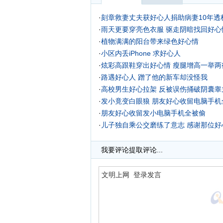
·
刻章救妻丈夫获好心人捐助病妻10年透析
·
雨天更要穿亮色衣服 驱走阴暗找回好心
·
植物满满的阳台带来绿色好心情
·
小区内丢iPhone 求好心人
·
炫彩高跟鞋穿出好心情 瘦腿增高一举两
·
路遇好心人 蹭了他的新车却没怪我
·
高校男生好心拉架 反被误伤捅破阴囊睾
·
发小竟变白眼狼 朋友好心收留电脑手机
·
朋友好心收留发小电脑手机全被偷
·
儿子独自乘公交磨练了意志 感谢那位好
·
我要评论
提取评论...