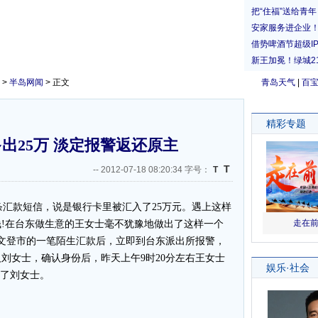
>
半岛网闻
> 正文
青岛天气
|
百
出25万 淡定报警返还原主
T
--
2012-07-18 08:20:34 字号：
T
汇款短信，说是银行卡里被汇入了25万元。遇上这样
!在台东做生意的王女士毫不犹豫地做出了这样一个
文登市的一笔陌生汇款后，立即到台东派出所报警，
刘女士，确认身份后，昨天上午9时20分左右王女士
给了刘女士。