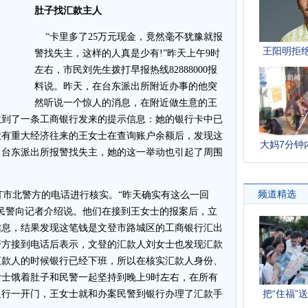
肚子找汇款主人
“卡里多了25万元现金，竟然毫不犹豫就报
警找失主，这样的人真是少有!”昨天上午9时
左右，市民刘先生拨打早报热线82888000报
料说。昨天，在台东派出所附近办事的他突
然听说一个惊人的消息，在附近做生意的王
收到了一条工商银行发来的提示信息：她的银行卡中已
没有重大经济往来的王女士在查询账户余额后，发现这
了台东派出所报警找失主，她的这一举动也引起了周围
市北警方的电话进行核实。“昨天确实有这么一回
民警向记者介绍说。他们在接到王女士的报案后，立
信息，结果发现这笔钱是文登市路城区的工商银行汇出
警方接到电话后表示，文登的汇款人刘女士也发现汇款
汇款人的时候银行已经下班，所以在核实汇款人身份、
士饿着肚子和民警一起坚持到晚上9时左右，在所有
银行一开门，王女士就和办案民警到银行办理了汇款手