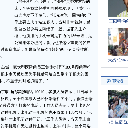
己的手机打不出去了，“我是7点钟左右起的
床，可等我拿起手机的时候发现，电话打不
出去也发不了短信。”张先生说，因为约好了
早上要去火车站送客人，当时非常着急，感
觉自己就像与世隔绝了一般。据张先生介
绍，他所用的手机号码是联通的186号段，是
公司集体办理的，事后他跟这位重要的客户
过很多电话，但是听筒每次“嘀嘀”两声后直接挂断。
静。
城一家大型医院的员工集体办理了186号段的手机
，很多市民反映因为手机断网给自己带来了很大的困
排，不至于到时候抓瞎了。”
通的客服电话 10010，客服人员表示，11日早上
了反映，至于具体原因已经反馈给相关部门，很快会给
接到了联通方面打来的电话，工作人员表示，早上出现的
这种现象，出现这一现象的也不仅限于186号段，“只
络的才出现了这种问题。”工作人员称，当天早上由
的手机用户无法进行主被叫，上午9时许，整个网络