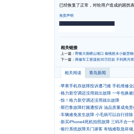
已经恢复了正常，对给用户造成的困扰表示
免责声明
-
-
相关链接
上一篇：
野猴大闹崂山垭口 偷桃抢水小贩货物
下一篇：
两修车工密谋抢30万巨款 不到两月
相关阅读
青岛新闻
·
苹果手机存故障投诉遭刁难 手机维修业
·
格力新空调还没用就出故障 一年包换被
·
惊！格力新空调还没用就出故障
·
斯巴鲁故障灯频遭投诉 油品质量成免责
·
车辆难免发生故障 小毛病可以自行排除
·
新买iPhone4死机拍照故障 三码不合一
·
银行系统故障关门谢客 有钱难取急坏储