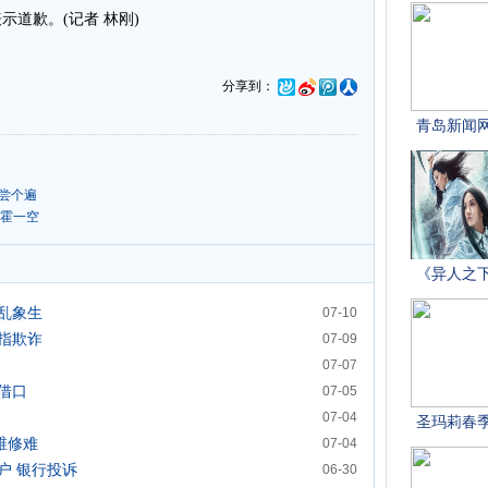
道歉。(记者 林刚)
分享到：
尝个遍
挥霍一空
乱象生
07-10
指欺诈
07-09
07-07
借口
07-05
07-04
维修难
07-04
户
银行投诉
06-30