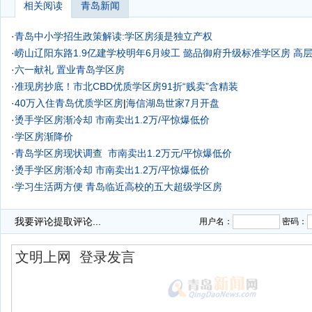
相关阅读
青岛新闻
·
青岛中小学招生政策解读:学区房须是独立产权
·
崂山辽阳东路1.9亿建学校明年6月竣工 懿品御府升级标准学区房 高层均
·
六一献礼 置业青岛学区房
·
准现房抄底！市北CBD优质学区房91折“贱卖”含精装
·
40万入住青岛优质学区房
|
海信湖岛世家7月开盘
·
烫手学区房渐冷却 市南卖出1.2万/平惊爆低价
·
学区房渐降价
·
青岛学区房现状调查
市南卖出1.2万元/平惊爆低价
·
烫手学区房渐冷却 市南卖出1.2万/平惊爆低价
·
学习生活两方便 青岛临近高校的五大超级学区房
我要评论
提取评论...
用户名：
密码：