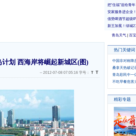
青岛天气
|
百
热门关键词
计划 西海岸将崛起新城区(图)
中国非对称降
桑拿天热破记
T
--
2012-07-08 07:05:16 字号：
T
青岛彩民中一
不吃早餐危害