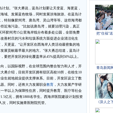
计划。”张大勇说，蓝岛计划要让天变蓝、海更蓝，
用海域、发展蓝色牧场，同时发展涉海旅游。在蓝岛计
境，特别像胶州湾、唐岛湾、灵山湾等等。这些海湾都
些近海污染。“比如说唐岛湾，就要治理污染，真正
区环胶州湾15公里海岸线分布着多处公园，全部免费
、改善村庄的污水和垃圾系统方面促进企业清洁化生
，天更蓝。“让开发区在西海岸人类活动最密集的地
发展贡献最早最大的地方。”张大勇总结道，蓝岛计
，要把开发区的绿化覆盖率从45%提高到50%以上。
向，以国际视野，在全球范围内整合智力和人才，开
大勇介绍，目前开发区拥有驻区高校10所，在校生10
毕业生就地就业提供支撑体系。目前，开发区设立了数
教育
化器。同时，还将大力发展职业
，大力发展产学研
设一半以上为保障性住房，同时提升教育、医疗等社会
.5亿元，拥有1800名学生。西海岸医院建设计划投资
0万人次，同时实施青医附院托管。