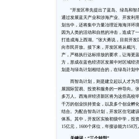
“开发区率先提出了蓝岛、绿岛和智岛
通过发展蓝天产业和涉海产业、开发利
划当中，还将集中力量冶理近海海洋环
因为人类的活动和自然的冲击，造成了一
打造成海上西湖。”张大勇说，目前开发
向市民开放。接下来，开发区将从截污
产，严格执行达标排放的要求，让海更蓝
方，形成在蓝色经济区发展中对区域经济
划是与绿岛计划相结合的，在绿岛计划中
而智岛计划，则是建立起以人才为导
展国际贸易、投资和服务的一种导向。张
多万人。西海岸经济新区将为这些高校
千万的创业扶持资金，以及多个创业孵
结合。为配合智岛计划，开发区住宅建
体系。其中，开发区实验初级中学，投资1
15亿元，1600个床位，年接诊能力15
关键词：“三个转型”