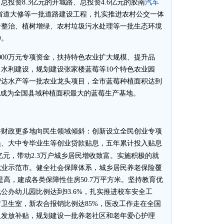
汽车
资8.3亿元的开城路、总投资4.6亿元的胶南
和省道大修等一批道路建设工程，扎实推进农村公交一体
合整治、植树增绿、农村垃圾污水处理等一批生态环境
伸。
00万元专项资金，扶持特色农业扩大规模、提升品
水利建设，规划建设张家楼蓝莓等10个特色农业园
智达水产等一批农业龙头项目，全市蓝莓种植面积达到
万亩，成为全国县域种植面积最大的蓝莓生产基地。
财政更多地向民生领域倾斜：创新设立全民创业专项
员、大中专毕业生等创业贷款贴息，五年累计投入贴息
亿元，带动2.3万户城乡居民增收致富。实施积极的就
就业示范市。健全社会保障体系，城乡居民养老保险覆
提高，建成各类保障性住房50.7万平方米。坚持教育优
公办幼儿园比例达到93.6%，扎实推进校车安全工
卫生室，新农合报销比例达85%，医改工作走在全国
人发放补贴，规划建设一批养老社区和老年爱心护理