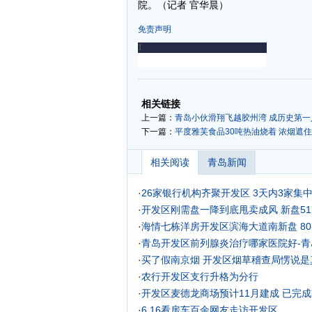
院。（记者 官华晨）
免责声明
-
-
相关链接
上一篇：
青岛小伙滑翔飞越胶州湾 成历史第一人
下一篇：
平度雅芙食品30吨热油烧着 浓烟遮
相关阅读
青岛新闻
·
26家银行机构齐聚开发区 3天内3家集
·
开发区刚需盘一降到底甩卖成风 新盘517
·
海情七栋洋房开发区滨海大道南新盘 80-
·
青岛开发区前列腺炎治疗哪家医院好-青
·
买了假南京烟 开发区烟草稽查局愣说是
·
农行开发区支行升格为分行
·
开发区麦德龙商场预计11月建成 已完
·
6.16看房车百余网友走访开发区