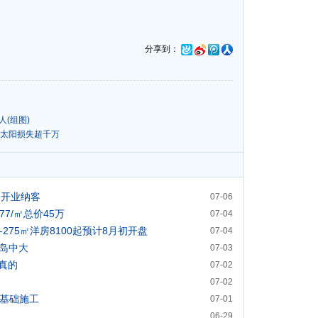
分享到：
(组图)
住太阳损失超千万
中开业纳客
07-06
7/㎡总价45万
07-04
275㎡洋房8100起预计8月初开盘
07-04
岛中大
07-03
真的
07-02
07-02
成基础施工
07-01
06-29