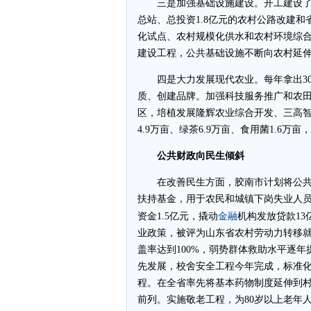
三是加强基础设施建设。开工建设了总投
总站、总投资1.8亿元的农村公路改建
化试点、农村规模化供水和农村环境综
建设工程，公共基础设施不断向农村延
四是大力发展现代农业。每年拿出30
质、创建品牌。加强科技服务推广和农田
区，培植发展隆辉农业综合开发、三高
4.9万亩、绿茶6.9万亩、食用菌1.6
公共财政向民生倾斜
在改善民生方面，胶南市计划将公共
扶持基金，用于农民和城镇下岗失业人
金融
资金1.5亿元，撬动
机构发放贷款13
业政策，被评为山东省农村劳动力转移
盖率达到100%，弱势群体救助水平逐年
先发展，校舍安全工程今年完成，标准化
程。在全省率先将基本药物制度延伸到村
前列。实施敬老工程，为80岁以上老年