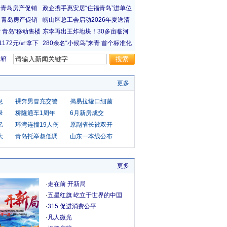
宝箱
更多
息
裸奔男冒充交警
揭易拉罐口细菌
录
桥隧通车1周年
6月新房成交
亿
环湾连撞19人伤
原副省长被双开
大
青岛托举叔低调
山东一本线公布