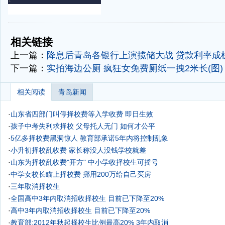
-
-
相关链接
上一篇：
降息后青岛各银行上演揽储大战 贷款利率成机
下一篇：
实拍海边公厕 疯狂女免费厕纸一拽2米长(图)
相关阅读
青岛新闻
·
山东省四部门叫停择校费等入学收费 即日生效
·
孩子中考失利求择校 父母托人无门 如何才公平
·
5亿多择校费黑洞惊人 教育部承诺5年内将控制乱象
·
小升初择校乱收费 家长称没人没钱学校就差
·
山东为择校乱收费"开方" 中小学收择校生可摇号
·
中学女校长瞄上择校费 挪用200万给自己买房
·
三年取消择校生
·
全国高中3年内取消招收择校生 目前已下降至20%
·
高中3年内取消招收择校生 目前已下降至20%
·
教育部:2012年秋起择校生比例最高20% 3年内取消