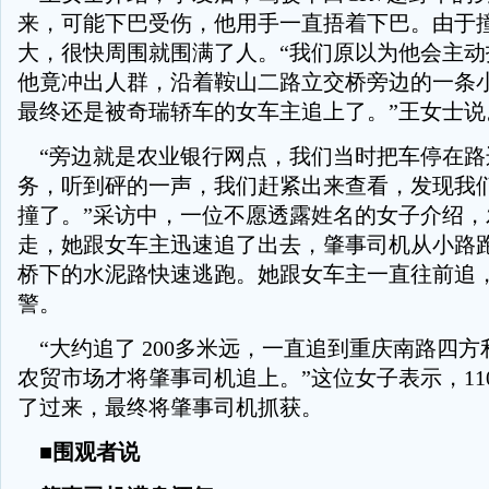
来，可能下巴受伤，他用手一直捂着下巴。由于
大，很快周围就围满了人。“我们原以为他会主动
他竟冲出人群，沿着鞍山二路立交桥旁边的一条
最终还是被奇瑞轿车的女车主追上了。”王女士说
“旁边就是农业银行网点，我们当时把车停在路
务，听到砰的一声，我们赶紧出来查看，发现我
撞了。”采访中，一位不愿透露姓名的女子介绍，
走，她跟女车主迅速追了出去，肇事司机从小路
桥下的水泥路快速逃跑。她跟女车主一直往前追
警。
“大约追了 200多米远，一直追到重庆南路四
农贸市场才将肇事司机追上。”这位女子表示，11
了过来，最终将肇事司机抓获。
■围观者说