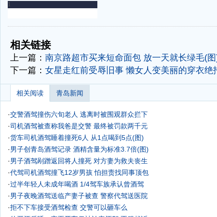
-
-
相关链接
上一篇：
南京路超市买来短命面包 放一天就长绿毛(图
下一篇：
女星走红前受辱旧事
懒女人变美丽的穿衣绝招
相关阅读
青岛新闻
·
交警酒驾撞伤六旬老人 逃离时被围观群众拦下
·
司机酒驾被查称我爸是交警 最终被罚款两千元
·
货车司机酒驾睡着撞死6人 从1点喝到5点(图)
·
男子创青岛酒驾记录 酒精含量为标准3.7倍(图)
·
男子酒驾剐蹭返回将人撞死 对方妻为救夫丧生
·
代驾司机酒驾撞飞12岁男孩 怕担责找同事顶包
·
过半年轻人未成年喝酒 1/4驾车族承认曾酒驾
·
男子夜晚酒驾送临产妻子被查 警察代驾送医院
·
拒不下车接受酒驾检查 交警可以砸车么