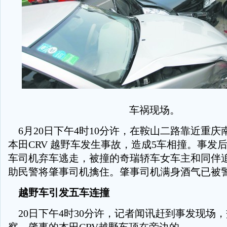
车祸现场。
6月20日下午4时10分许，在鞍山二路靠近重庆
本田CRV 越野车发生事故，造成5车相撞。事发后
车司机弃车逃走，被撞的奇瑞轿车女车主和同伴追
助民警将肇事司机擒住。肇事司机满身酒气已被
越野车引发五车连撞
20日下午4时30分许，记者闻讯赶到事发现场