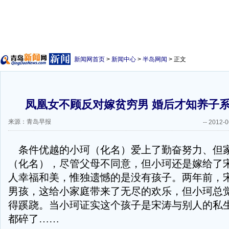
新闻网首页
>
新闻中心
>
半岛网闻
> 正文
凤凰女不顾反对嫁贫穷男 婚后才知养子
来源：青岛早报
--
2012-0
条件优越的小珂（化名）爱上了勤奋努力、但
（化名），尽管父母不同意，但小珂还是嫁给了
人幸福和美，惟独遗憾的是没有孩子。两年前，
男孩，这给小家庭带来了无尽的欢乐，但小珂总
得蹊跷。当小珂证实这个孩子是宋涛与别人的私
都碎了……