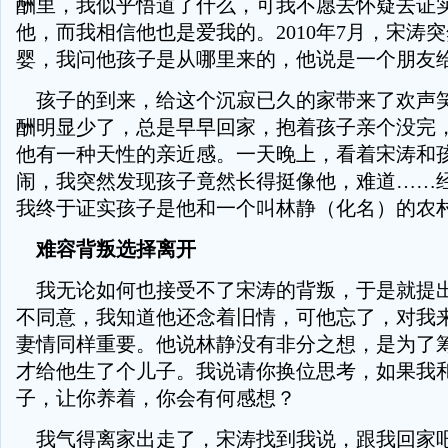
酬里，我似乎悟道了什么，可我不愿去怀疑去证
他，而我相信他也是爱我的。2010年7月，宋涛
婴，我问他孩子是从哪里来的，他说是一个朋友
孩子的到来，给这个沉寂已久的家带来了欢声
酬明显少了，总是早早回家，抱着孩子亲个没完
他有一种天性的亲近感。一天晚上，看着宋涛和
闹，我突然发现孩子竟然长得挺像他，难道……
我终于证实孩子是他和一个叫林静（化名）的农
难容背叛选择离开
我无论如何也接受不了宋涛的背叛，于是就提
不同意，我知道他还念着旧情，可他忘了，对我
妻情同样重要。他说林静没有非分之想，是为了
才给他生了个儿子。我说请你换位思考，如果我
子，让你养着，你会有何感想？
我气得离家出走了，宋涛找到我说，跟我回家