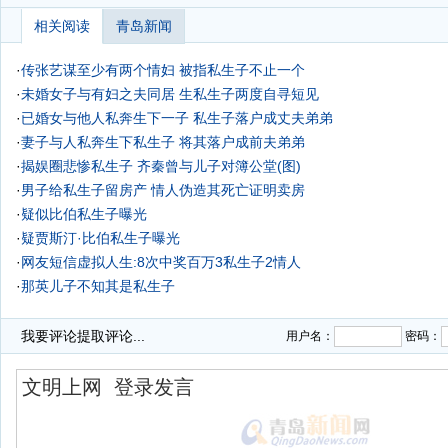
相关阅读
青岛新闻
·
传张艺谋至少有两个情妇 被指私生子不止一个
·
未婚女子与有妇之夫同居 生私生子两度自寻短见
·
已婚女与他人私奔生下一子 私生子落户成丈夫弟弟
·
妻子与人私奔生下私生子 将其落户成前夫弟弟
·
揭娱圈悲惨私生子 齐秦曾与儿子对簿公堂(图)
·
男子给私生子留房产 情人伪造其死亡证明卖房
·
疑似比伯私生子曝光
·
疑贾斯汀·比伯私生子曝光
·
网友短信虚拟人生:8次中奖百万3私生子2情人
·
那英儿子不知其是私生子
我要评论
提取评论...
用户名：
密码：