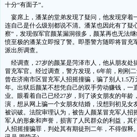
十分“有面子”。
宴席上，潘某的堂弟发现了疑问，他发现穿着
连自己是什么级别都说不清。潘某也因此有了疑心
察”，发现假军官颜某漏洞很多，颜某再也无法继
愤至极的潘某立即报了警。即墨警方随即将冒充
派出所调查。
经调查，27岁的颜某是菏泽市人，他从朋友处
冒充军官。经过调查，警方发现，6年前，刚刚
曾在济南市区冒充军人招摇撞骗，骗了别人1.5
年。出狱后颜某不想凭自己的双手劳动赚钱，一
业。眼看着自己已经27岁，到了谈女朋友的年龄
演，想从网上骗一个女朋友结婚，没想到初见女
被识破。法院审理认为，被告人颜某冒充军人招摇
军人的形象和声誉，损害了人民群众的利益，其
人招摇撞骗罪，判处其有期徒刑二年，不得假释。(