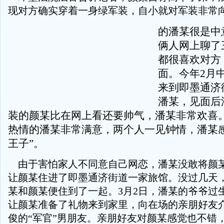
现对方确实穿着一身绿军装，自小就对军装非常
的潘某很是中
俩人网上聊了
都很喜欢对方
面。今年2月
来到即墨通济
潘某，见面后
装的颜某比在网上看还要帅气，潘某非常欢喜
热情的潘某非常满意，两个人一见钟情，潘某感
王子”。
由于害怕家人不同意自己网恋，潘某没敢将颜
让颜某住进了即墨通济街道一家旅馆。没过几天
某和颜某便住到了一起。3月2日，潘某的爷爷过
让颜某准备了礼物来到家里，向在场的亲朋好友
俊的“军官”男朋友。亲朋好友对颜某感觉也不错