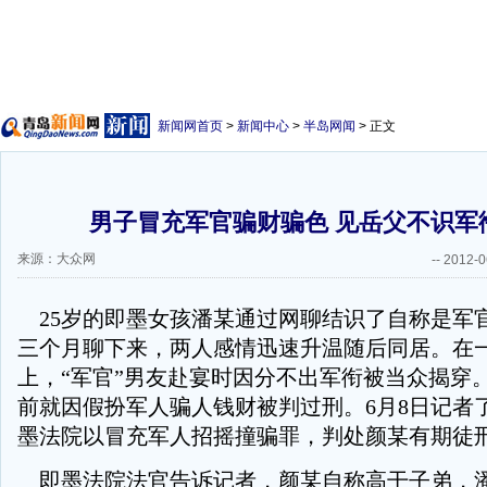
新闻网首页
>
新闻中心
>
半岛网闻
> 正文
男子冒充军官骗财骗色 见岳父不识军
来源：大众网
--
2012-0
25岁的即墨女孩潘某通过网聊结识了自称是军
三个月聊下来，两人感情迅速升温随后同居。在
上，“军官”男友赴宴时因分不出军衔被当众揭穿
前就因假扮军人骗人钱财被判过刑。6月8日记者
墨法院以冒充军人招摇撞骗罪，判处颜某有期徒
即墨法院法官告诉记者，颜某自称高干子弟，