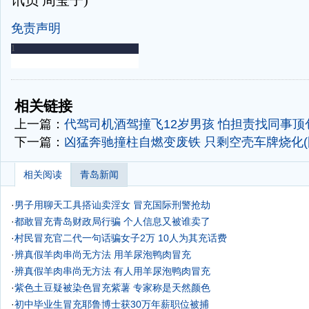
讯员 周莹子)
免责声明
-
-
相关链接
上一篇：
代驾司机酒驾撞飞12岁男孩 怕担责找同事顶
下一篇：
凶猛奔驰撞柱自燃变废铁 只剩空壳车牌烧化(
相关阅读
青岛新闻
·
男子用聊天工具搭讪卖淫女 冒充国际刑警抢劫
·
都敢冒充青岛财政局行骗 个人信息又被谁卖了
·
村民冒充官二代一句话骗女子2万 10人为其充话费
·
辨真假羊肉串尚无方法 用羊尿泡鸭肉冒充
·
辨真假羊肉串尚无方法 有人用羊尿泡鸭肉冒充
·
紫色土豆疑被染色冒充紫薯 专家称是天然颜色
·
初中毕业生冒充耶鲁博士获30万年薪职位被捕