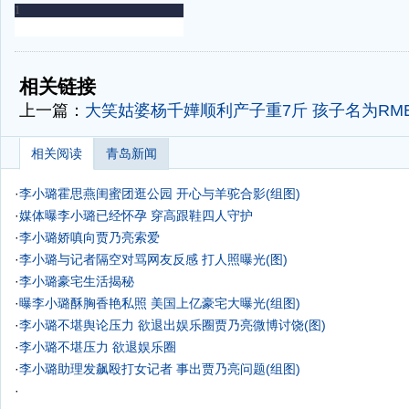
-
-
相关链接
上一篇：
大笑姑婆杨千嬅顺利产子重7斤 孩子名为RMB
相关阅读
青岛新闻
·
李小璐霍思燕闺蜜团逛公园 开心与羊驼合影(组图)
·
媒体曝李小璐已经怀孕 穿高跟鞋四人守护
·
李小璐娇嗔向贾乃亮索爱
·
李小璐与记者隔空对骂网友反感 打人照曝光(图)
·
李小璐豪宅生活揭秘
·
曝李小璐酥胸香艳私照 美国上亿豪宅大曝光(组图)
·
李小璐不堪舆论压力 欲退出娱乐圈贾乃亮微博讨饶(图)
·
李小璐不堪压力 欲退娱乐圈
·
李小璐助理发飙殴打女记者 事出贾乃亮问题(组图)
·