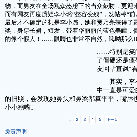
物，而男友在全场观众怂恿下的当众献吻，更迎
而有网友再度质疑李小璐“整容变残”，发帖称“
最后才不确定的想是李小璐，她和贾乃亮获得了
奖，身穿长裙，短发，带着华丽丽的蓝色美瞳，
的像个假人！……眼睛也非常不自然，嗨哟那么B
……特别是笑
了僵硬还是僵
友回帖直讽“
其实，李小
中一直是可爱
的旧照，会发现她鼻头和鼻梁都算平平，嘴唇
小小翘嘴。
1
2
3
4
5
下一页
免责声明