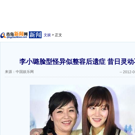
文娱
> 正文
李小璐脸型怪异似整容后遗症 昔日灵动不
来源：中国娱乐网
--
2012-0