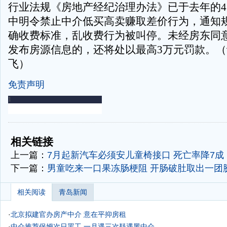
行业法规《房地产经纪治理办法》已于去年的4
中明令禁止中介低买高卖赚取差价行为，通知
确收费标准，乱收费行为被叫停。未经房东同
发布房源信息的，还将处以最高3万元罚款。（记
飞）
免责声明
-
-
相关链接
上一篇：
7月起新汽车必须安儿童椅接口 死亡率降7成
下一篇：
男童吃来一口果冻肠梗阻 开肠破肚取出一团
相关阅读
青岛新闻
·
北京拟建官办房产中介 意在平抑房租
·
中介推荐保姆次日罢工 一月遇三次疑遇黑中介