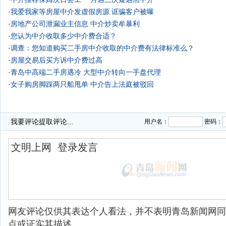
·
我爱我家等房屋中介发虚假房源 诓骗客户被曝
·
房地产公司泄漏业主信息 中介炒卖牟暴利
·
您认为中介收取多少中介费合适？
·
调查：您知道购买二手房中介收取的中介费有法律标准么？
·
房屋交易后买方诉中介费过高
·
青岛中高端二手房遇冷 大型中介转向一手盘代理
·
女子购房脚踩两只船甩单 中介告上法庭被驳回
我要评论
提取评论...
用户名：
密码：
网友评论仅供其表达个人看法，并不表明青岛新闻网同
点或证实其描述。