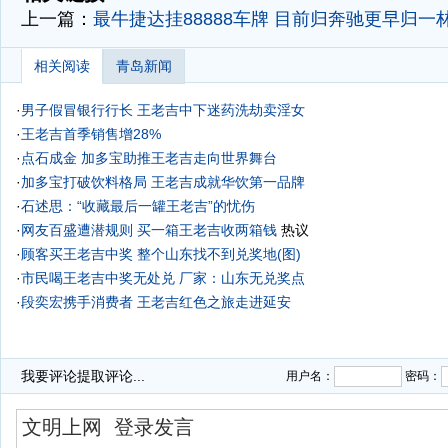
上一篇：
最牛捷达挂88888车牌 目前归奔驰更早归一
相关阅读
青岛新闻
·
男子假冒银行行长 王老吉中下迷药洗劫卖淫女
·
王老吉首季销售增28%
·
点石成金 加多宝助推王老吉走向世界舞台
·
加多宝打破饮料格局 王老吉成就华饮第一品牌
·
石述思：“收藏最后一罐王老吉”的忧伤
·
网友百盛遭潜规则 买一箱王老吉收两箱钱
热议
·
顾客买王老吉中奖 整个山东找不到兑奖地(图)
·
市民喝王老吉中奖无处兑 厂家：山东无兑奖点
·
段奕宏携手消费者 王老吉红色之旅走进延安
我要评论
提取评论...
用户名：
密码：