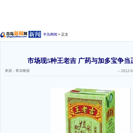
半岛网闻
> 正文
市场现5种王老吉 广药与加多宝争当正
来源：青岛晚报
--
2012-0