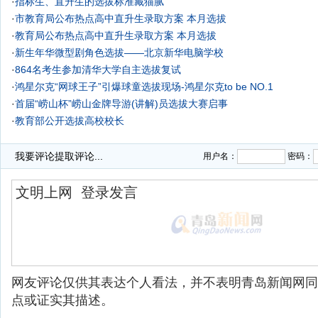
·
指标生、直升生的选拔标准藏猫腻
·
市教育局公布热点高中直升生录取方案 本月选拔
·
教育局公布热点高中直升生录取方案 本月选拔
·
新生年华微型剧角色选拔——北京新华电脑学校
·
864名考生参加清华大学自主选拔复试
·
鸿星尔克“网球王子”引爆球童选拔现场-鸿星尔克to be NO.1
·
首届“崂山杯”崂山金牌导游(讲解)员选拔大赛启事
·
教育部公开选拔高校校长
我要评论
提取评论...
用户名：
密码：
网友评论仅供其表达个人看法，并不表明青岛新闻网同
点或证实其描述。