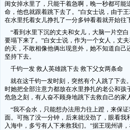
闺女掉水里了，只能干着急啊，晚一秒都可能
命，他也就跟着跳下去了。”白女士说，由于王
在水里托着女儿挣扎了一分多钟看着就开始往
“看到水里下沉的丈夫和女儿，大脑一片空白
要塌下来了。”白女士说，作为一个女人，丈夫
的天，不敢相像他俩出现意外，她不知道自己
坚持下去。
千钧一发 救人英雄跳下去 救下父女两条命
就在这千钧一发时刻，突然有个人跳了下去
时她把全部注意力都放在水里挣扎的老公和孩
危急之刻，有人奋不顾身地跳下去救自己的家
“我不会水，只能想办法用力往上蹬，来保证
面。可拖了没一分钟，后来就没劲了，眼看我
入海中，多亏有人下来救我们。”据王现州讲，