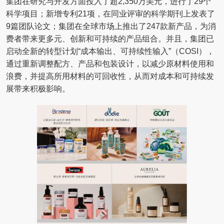
集团在研究与开发方面投入了超2,350万美元，进行了29个
科学项目；新增专利21项，在同业评审的科学期刊上发表了
9篇团队论文；集团在全球市场上推出了247款新产品，为消
费者带来更多元、创新和可持续的产品组合。并且，集团已
启动全新的转型计划“成本输出、可持续性输入”（COSI），
通过重新调整配方、产品和包装设计，以减少原材料使用和
浪费，并提高所用材料的可回收性，从而对成本和可持续发
展带来积极影响。