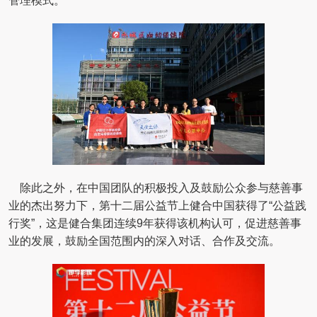
管理模式。
除此之外，在中国团队的积极投入及鼓励公众参与慈善事
业的杰出努力下，第十二届公益节上健合中国获得了“公益践
行奖”，这是健合集团连续9年获得该机构认可，促进慈善事
业的发展，鼓励全国范围内的深入对话、合作及交流。