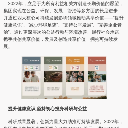
2022年，立足于为所有利益相关方创造长期价值的愿望，
集团实现在公益、环保、发展、管治等多方面的长足进步，
并通过四大核心可持续发展影响领域推动共享价值——“提升
健康意识”、“减少环境足迹”、“支持公平发展”、“完善企业管
治”。通过更深层次的公益行动与环境改善、履行社会承诺、
携手共创共享价值，发展及创造共享价值，拥抱可持续发
展。
提升健康意识 坚持初心投身科研与公益
科研成果显著，创新力量大力助推可持续发展。2022年，