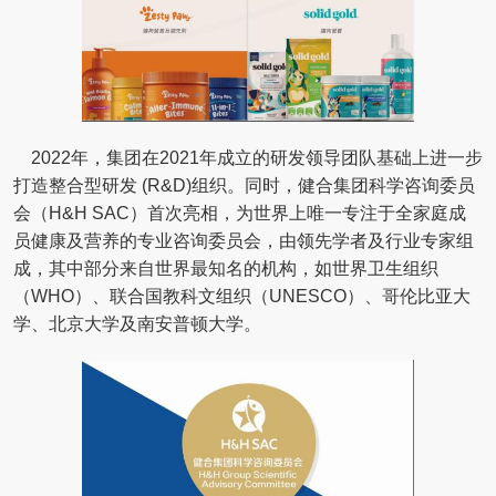
2022年，集团在2021年成立的研发领导团队基础上进一步
打造整合型研发 (R&D)组织。同时，健合集团科学咨询委员
会（H&H SAC）首次亮相，为世界上唯一专注于全家庭成
员健康及营养的专业咨询委员会，由领先学者及行业专家组
成，其中部分来自世界最知名的机构，如世界卫生组织
（WHO）、联合国教科文组织（UNESCO）、哥伦比亚大
学、北京大学及南安普顿大学。