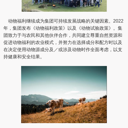
动物福利继续成为集团可持续发展战略的关键因素。2022
年，集团发布《动物福利政策》以及《动物试验政策》。集
团致力于与农民和其他伙伴合作，共同建立尊重自然资源和
促进动物福利的农业模式，并努力在选择成分和配方时以及
在决定使用动物源成分及／或涉及动物时作全面考虑，以支
持健康和安全结果。