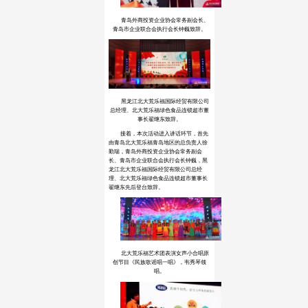
青岛外商投资企业协会常务副会长、
青岛市企业联合会执行会长钟巍致辞。
黑龙江北大荒乐福国际经贸有限公司
总经理、北大荒乐福绿色食品连锁超市董
事长翟继东致辞。
接着，本次活动进入讲话环节，首先
由青岛北大荒乐福青岛地区的总负责人徐
勤瑞，青岛外商投资企业协会常务副会
长、青岛市企业联合会执行会长钟巍，黑
龙江北大荒乐福国际经贸有限公司总经
理、北大荒乐福绿色食品连锁超市董事长
翟继东先后登台致辞。
北大荒乐福艺术团表演女声小合唱原
创节目《民族歌谣唱一唱》，韦秀琴领
唱。