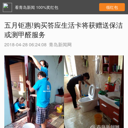
看青岛新闻 100%奖红包
领红包
五月钜惠!购买答应生活卡将获赠送保洁
或测甲醛服务
2018-04-28 06:24:08
青岛新闻网