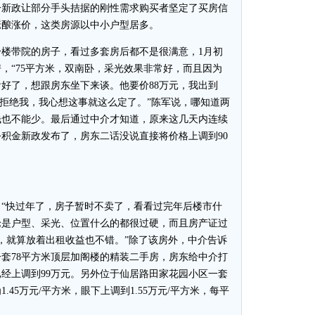
这一新政让部分手头拮据的刚性需求购买者坚定了买房信
酝酿涨价，这类房源以中小户型居多。
楼带院的房子，看过多套房后都不是很满意，1月初
，“75平方米，双南卧，采光效果非常好，而且因为
好了，想跟房东坐下来谈。他要价88万元，我出到
即拒绝我，我心想这事就这么定了。”陈军说，哪知道两
钱也不能少。最后通过中介才知道，原来这几天内连续
积金新政发布了，房东二话没说直接将价格上调到90
快过年了，房子暂时不卖了，看看过完年后楼市什
论是户型、采光、位置什么的都很过硬，而且房产证过
，就算放着出租收益也不错。”除了该房外，中介告诉
套78平方米顶层加阁楼的精装二手房，房东给中介打
已经上调到99万元。另外位于仙居路田家花园小区一套
.45万元/平方米，眼下上调到1.55万元/平方米，每平