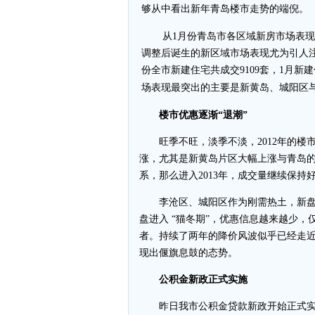
够从中看出新年青岛楼市走势的端倪。
从1月份青岛市各区域新房市场表
调整后诞生的新区域市场表现尤为引人
份全市新建住宅共成交9109套，1月新
场表现最突出的主要是新黄岛、城阳区与
楼市优惠逐渐“退潮”
旺季不旺，淡季不淡，2012年的楼市
涨，尤其是新黄岛片区大幅上涨与青岛
系，那么进入2013年，成交量继续保
李沧区、城阳区作为刚需热土，新盘
盘进入 “猫冬期”，优惠信息越来越少，
者。持续了两年的降价风波似乎已经走近
现出偃旗息鼓的态势。
公积金新政正式实施
昨日我市公积金贷款新政开始正式实施