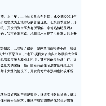
。上半年，土地拍卖量跌至谷底，成交量较2011年
底价成交成为土地市场的普遍现象。但第四季度起，形
回暖，开发商资金压力有所缓解，拿地热情明显增加，
开始，我市香港东路、杭州路均出现了溢价率大幅上升
热相比，已理智了很多，整体拿地价格并不高，底价
人士张百忍直言，“地王”项目大多由实力雄厚的大企业
面临着库存压力和成本困境，甚至只能卖地求生存。近
资金压力的缓解，预计随着商品住宅成交量持续上升，
格并未大涨的情况下，开发商对后市预期也比较乐观，
移地搞好房地产市场调控，继续实行限购措施，坚决
自住和改善性需求，继续严格实施差别化的住房信贷、