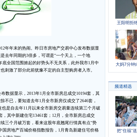
012年年末的热闹。昨日市房地产交易中心发布数据显
数据是去年同期的3倍多，可谓是“一个天上，一个地
年底全国范围掀起的好势头不无关系，此外我市1月中
这也刺激了部分此前犹豫不定的自主型购房者入市。
数据显示，2013年1月全市新房总成交10194套，其
吃惊不已，要知道去年1月全市新房仅成交了2646套，
。这也是自去年11月以来全市新房交易量连续第三个月破
05套，其中新建住宅13461套；12月，全市新房总成交
套。连续三个月破万套，看来这股年底翘尾行情真有点“势
中国房地产百城价格指数报告，1月青岛新建住宅价格