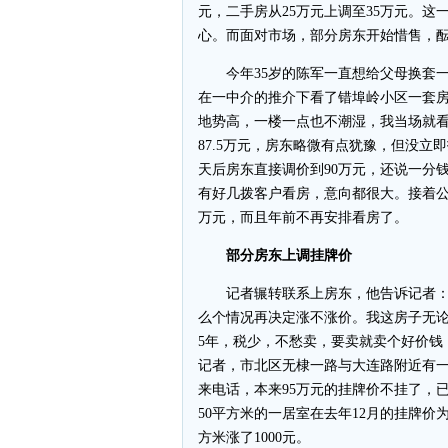
元，二手房从25万元上调至35万元。
心。而面对市场，部分房东开始惜售，
今年35岁的陈军一直想给父母换套一
在一中介的推介下看了错埠岭小区一套房
地势高，一楼一点也不潮湿，我当场就看
87.5万元，房东略微有点犹豫，但没立
天后房东直接调价到90万元，还说一分
有好几拨客户看房，意向都很大。接着公
万元，而且年前不再安排看房了。
部分房东上调挂牌价
记者辗转联系上房东，他告诉记者：“
么个情况再决定涨不涨价。我这房子无
5年，税少，不愁卖，要卖就卖个好价钱
记者，市北区无棣一路与大连路附近有一
来电话，本来95万元的挂牌价不挂了，
50平方米的一居室在去年12月的挂牌价为1
方米涨了1000元。