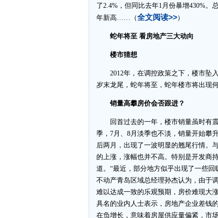
了2.4%，但同比去年1月份暴增430%。
全文阅读>>
年新高……（
）
蛇年将至 看房地产三大动向
楼市猜想
2012年，在调控政策之下，楼市坠
岁末龙尾，蛇年将至，蛇年楼市将出现
销量高攀房价会否跟进？
回首过去的一年，楼市销量虽时有震荡
季，7月、8月淡季也不淡，销量开始攀
后两月，出现了一波明显的翘尾行情。
的上涨，涨幅也并不高。特别是开发商持
道。“最近，部分地方似乎出现了一些回
不动产青岛区域总经理孙杰认为，由于
难以达成一致的乐观预期，房价难现大
具名的业内人士表示，房地产企业差钱
在负增长，意味着房屋供应量偏紧，市