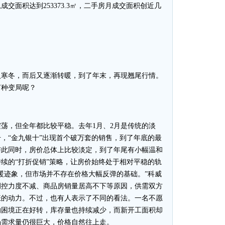
总成交面积达到253373.3㎡，二手房月成交面积创近几
入寒冬，而后又逐渐转暖，到了年末，再现翘尾行情。
何种变局呢？
，但全年都比较平稳。去年1月、2月是传统的淡
升，“金九银十”出现首个破万套的销售，到了年底的最
与此同时，房价总体上比较淡定，到了年尾有小幅温和
续的“打折促销”策略，让房价始终处于相对平稳的轨
暖迹象，但市场并不存在价格大幅反弹的基础。”科威
调控力度不减、商品房销量居高不下等原因，供需双方
涨的动力。不过，也有人表示了不同的看法。一名不愿
的困境正在好转，库存量也持续减少，而新开工面积却
场需求量仍很巨大，价格自然往上走。