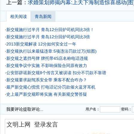
上一篇：
求婚策划师揭内幕:上天下海制造惊喜感动(图
相关阅读
青岛新闻
·
新交规施行过半月 青岛12分回炉司机同比3倍！
·
新交规施行过半月 青岛12分回炉司机同比3倍
·
2013新交规解读 12分如何安全过一年
·
新交规执行以来最猛违章:5项违法罚款过万(组图)
·
新交规之遮挡号牌 牌托带4S店名称电话违规
·
新交规争议中实施 不影响保险合同原有效力
·
公安部辟谣新交规8个传言又被误读 扣分不罚款不靠谱
·
新交规要求副驾系安全带 乘客不配合咋办？
·
最严新交规心慌慌 打电话记分罚款催火蓝牙耳机
·
史上最严新交规即将实施 有关新规交警答疑
·
新交规即将实行 驾照12分如何安全过一年
我要评论
提取评论...
用户名：
密码：