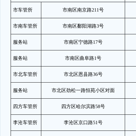
市车管所
市南区南京路
211
号
市南车管所
市南区鄱阳湖路
3
号
服务站
市南区宁德路
17
号
服务站
市南区曲阜路
1
号
市北车管所
市北区恩县路
36
号
服务站
市北区劲松一路恒苑小区对面
四方车管所
四方区哈尔滨路
58
号
李沧车管所
李沧区京口路
51
号